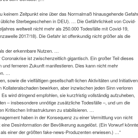
zu keinem Zeitpunkt eine über das Normalmaß hinausgehende Gefah
s übliche Sterbegeschehen in DEU). … Die Gefährlichkeit von Covid-
eljahres weltweit nicht mehr als 250.000 Todesfälle mit Covid-19,
zawelle 2017/18). Die Gefahr ist offenkundig nicht größer als die
 als der erkennbare Nutzen. …
 Coronakrise ist zwischenzeitlich gigantisch. Ein großer Teil dieses
n und ferneren Zukunft manifestieren. Dies kann nicht mehr
en. …
owie die vielfältigen gesellschaft-lichen Aktivitäten und Initiativen
Kollateralschaden bewirken, aber inzwischen jeden Sinn verloren
 Es wird dringend empfohlen, sie kurzfristig vollständig aufzuheben,
 – insbesondere unnötige zusätzliche Todesfälle –, und um die
 Kritischen Infrastrukturen zu stabilisieren. …
anagement haben in der Konsequenz zu einer Vermittlung von nicht
t eine Desinformation der Bevölkerung ausgelöst. (Ein Vorwurf könnt
se als einer der größten fake-news-Produzenten erwiesen.) …“