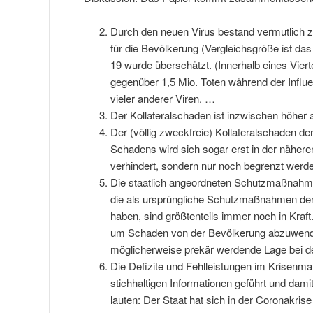
Durch den neuen Virus bestand vermutlich 
für die Bevölkerung (Vergleichsgröße ist da
19 wurde überschätzt. (Innerhalb eines Viert
gegenüber 1,5 Mio. Toten während der Influen
vieler anderer Viren. …
Der Kollateralschaden ist inzwischen höher
Der (völlig zweckfreie) Kollateralschaden der
Schadens wird sich sogar erst in der nähere
verhindert, sondern nur noch begrenzt werd
Die staatlich angeordneten Schutzmaßnahmen, s
die als ursprüngliche Schutzmaßnahmen den 
haben, sind größtenteils immer noch in Kraft.
um Schaden von der Bevölkerung abzuwenden
möglicherweise prekär werdende Lage bei den
Die Defizite und Fehlleistungen im Krisenm
stichhaltigen Informationen geführt und dami
lauten: Der Staat hat sich in der Coronakri