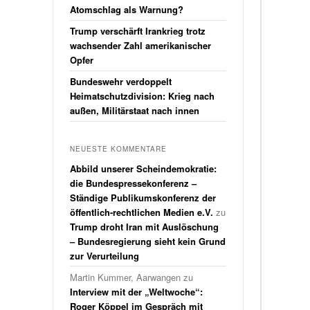
Atomschlag als Warnung?
Trump verschärft Irankrieg trotz
wachsender Zahl amerikanischer
Opfer
Bundeswehr verdoppelt
Heimatschutzdivision: Krieg nach
außen, Militärstaat nach innen
NEUESTE KOMMENTARE
Abbild unserer Scheindemokratie:
die Bundespressekonferenz –
Ständige Publikumskonferenz der
öffentlich-rechtlichen Medien e.V.
zu
Trump droht Iran mit Auslöschung
– Bundesregierung sieht kein Grund
zur Verurteilung
Martin Kummer, Aarwangen
zu
Interview mit der „Weltwoche“:
Roger Köppel im Gespräch mit