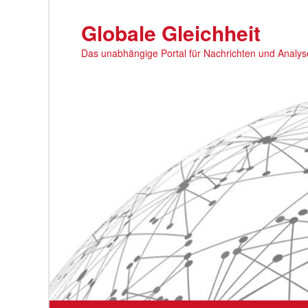
Zum
Zum
primären
sekundären
Globale Gleichheit
Inhalt
Inhalt
Das unabhängige Portal für Nachrichten und Analy
springen
springen