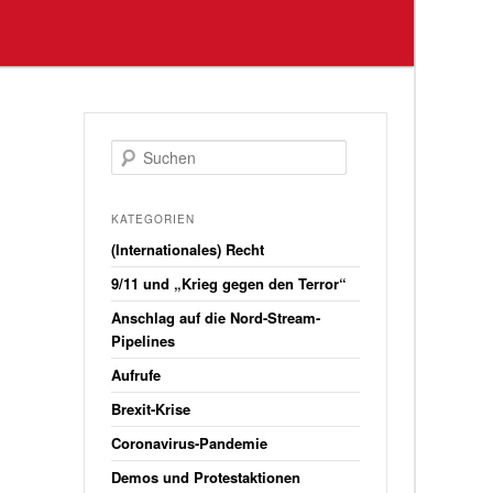
S
u
c
h
KATEGORIEN
e
(Internationales) Recht
n
9/11 und „Krieg gegen den Terror“
Anschlag auf die Nord-Stream-
Pipelines
Aufrufe
Brexit-Krise
Coronavirus-Pandemie
Demos und Protestaktionen