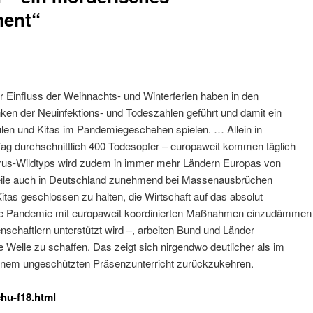
ment“
 Einfluss der Weihnachts- und Winterferien haben in den
en der Neuinfektions- und Todeszahlen geführt und damit ein
hulen und Kitas im Pandemiegeschehen spielen. … Allein in
Tag durchschnittlich 400 Todesopfer – europaweit kommen täglich
irus-Wildtyps wird zudem in immer mehr Ländern Europas von
rweile auch in Deutschland zunehmend bei Massenausbrüchen
itas geschlossen zu halten, die Wirtschaft auf das absolut
die Pandemie mit europaweit koordinierten Maßnahmen einzudämmen
nschaftlern unterstützt wird –, arbeiten Bund und Länder
e Welle zu schaffen. Das zeigt sich nirgendwo deutlicher als im
einem ungeschützten Präsenzunterricht zurückzukehren.
chu-f18.html