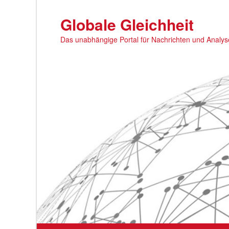
Zum
Zum
primären
sekundären
Globale Gleichheit
Inhalt
Inhalt
Das unabhängige Portal für Nachrichten und Analy
springen
springen