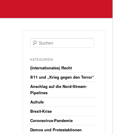
S
u
c
h
KATEGORIEN
e
(Internationales) Recht
n
9/11 und „Krieg gegen den Terror“
Anschlag auf die Nord-Stream-
Pipelines
Aufrufe
Brexit-Krise
Coronavirus-Pandemie
Demos und Protestaktionen