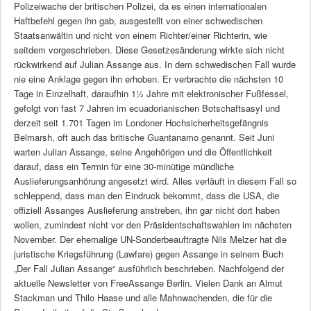
Polizeiwache der britischen Polizei, da es einen internationalen
Haftbefehl gegen ihn gab, ausgestellt von einer schwedischen
Staatsanwältin und nicht von einem Richter/einer Richterin, wie
seitdem vorgeschrieben. Diese Gesetzesänderung wirkte sich nicht
rückwirkend auf Julian Assange aus. In dem schwedischen Fall wurde
nie eine Anklage gegen ihn erhoben. Er verbrachte die nächsten 10
Tage in Einzelhaft, daraufhin 1½ Jahre mit elektronischer Fußfessel,
gefolgt von fast 7 Jahren im ecuadorianischen Botschaftsasyl und
derzeit seit 1.701 Tagen im Londoner Hochsicherheitsgefängnis
Belmarsh, oft auch das britische Guantanamo genannt. Seit Juni
warten Julian Assange, seine Angehörigen und die Öffentlichkeit
darauf, dass ein Termin für eine 30-minütige mündliche
Auslieferungsanhörung angesetzt wird. Alles verläuft in diesem Fall so
schleppend, dass man den Eindruck bekommt, dass die USA, die
offiziell Assanges Auslieferung anstreben, ihn gar nicht dort haben
wollen, zumindest nicht vor den Präsidentschaftswahlen im nächsten
November. Der ehemalige UN-Sonderbeauftragte Nils Melzer hat die
juristische Kriegsführung (Lawfare) gegen Assange in seinem Buch
„Der Fall Julian Assange“ ausführlich beschrieben. Nachfolgend der
aktuelle Newsletter von FreeAssange Berlin. Vielen Dank an Almut
Stackman und Thilo Haase und alle Mahnwachenden, die für die