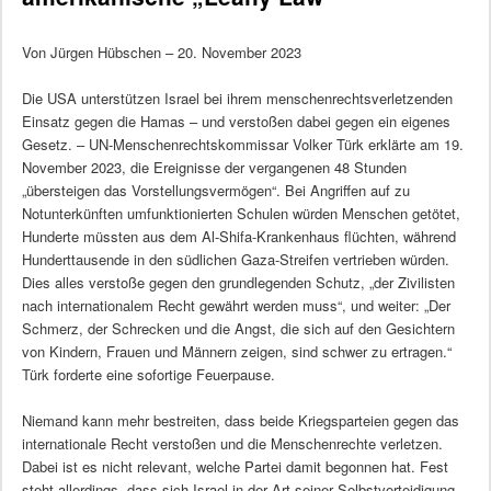
Von Jürgen Hübschen – 20. November 2023
Die USA unterstützen Israel bei ihrem menschenrechtsverletzenden
Einsatz gegen die Hamas – und verstoßen dabei gegen ein eigenes
Gesetz. – UN-Menschenrechtskommissar Volker Türk erklärte am 19.
November 2023, die Ereignisse der vergangenen 48 Stunden
„übersteigen das Vorstellungsvermögen“. Bei Angriffen auf zu
Notunterkünften umfunktionierten Schulen würden Menschen getötet,
Hunderte müssten aus dem Al-Shifa-Krankenhaus flüchten, während
Hunderttausende in den südlichen Gaza-Streifen vertrieben würden.
Dies alles verstoße gegen den grundlegenden Schutz, „der Zivilisten
nach internationalem Recht gewährt werden muss“, und weiter: „Der
Schmerz, der Schrecken und die Angst, die sich auf den Gesichtern
von Kindern, Frauen und Männern zeigen, sind schwer zu ertragen.“
Türk forderte eine sofortige Feuerpause.
Niemand kann mehr bestreiten, dass beide Kriegsparteien gegen das
internationale Recht verstoßen und die Menschenrechte verletzen.
Dabei ist es nicht relevant, welche Partei damit begonnen hat. Fest
steht allerdings, dass sich Israel in der Art seiner Selbstverteidigung