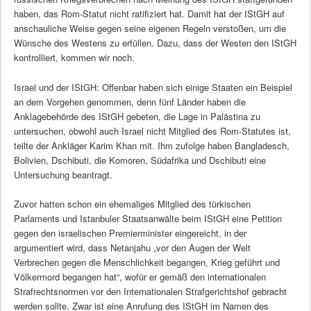
haben, das Rom-Statut nicht ratifiziert hat. Damit hat der IStGH auf
anschauliche Weise gegen seine eigenen Regeln verstoßen, um die
Wünsche des Westens zu erfüllen. Dazu, dass der Westen den IStGH
kontrolliert, kommen wir noch.
Israel und der IStGH: Offenbar haben sich einige Staaten ein Beispiel
an dem Vorgehen genommen, denn fünf Länder haben die
Anklagebehörde des IStGH gebeten, die Lage in Palästina zu
untersuchen, obwohl auch Israel nicht Mitglied des Rom-Statutes ist,
teilte der Ankläger Karim Khan mit. Ihm zufolge haben Bangladesch,
Bolivien, Dschibuti, die Komoren, Südafrika und Dschibuti eine
Untersuchung beantragt.
Zuvor hatten schon ein ehemaliges Mitglied des türkischen
Parlaments und Istanbuler Staatsanwälte beim IStGH eine Petition
gegen den israelischen Premierminister eingereicht, in der
argumentiert wird, dass Netanjahu „vor den Augen der Welt
Verbrechen gegen die Menschlichkeit begangen, Krieg geführt und
Völkermord begangen hat“, wofür er gemäß den internationalen
Strafrechtsnormen vor den Internationalen Strafgerichtshof gebracht
werden sollte. Zwar ist eine Anrufung des IStGH im Namen des