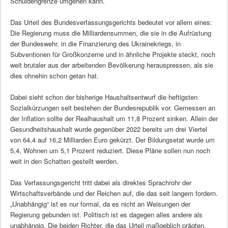
Schuldengrenze umgehen kann.
Das Urteil des Bundesverfassungsgerichts bedeutet vor allem eines:
Die Regierung muss die Milliardensummen, die sie in die Aufrüstung
der Bundeswehr, in die Finanzierung des Ukrainekriegs, in
Subventionen für Großkonzerne und in ähnliche Projekte steckt, noch
weit brutaler aus der arbeitenden Bevölkerung herauspressen, als sie
dies ohnehin schon getan hat.
Dabei sieht schon der bisherige Haushaltsentwurf die heftigsten
Sozialkürzungen seit bestehen der Bundesrepublik vor. Gemessen an
der Inflation sollte der Realhaushalt um 11,8 Prozent sinken. Allein der
Gesundheitshaushalt wurde gegenüber 2022 bereits um drei Viertel
von 64,4 auf 16,2 Milliarden Euro gekürzt. Der Bildungsetat wurde um
5,4, Wohnen um 5,1 Prozent reduziert. Diese Pläne sollen nun noch
weit in den Schatten gestellt werden.
Das Verfassungsgericht tritt dabei als direktes Sprachrohr der
Wirtschaftsverbände und der Reichen auf, die das seit langem fordern.
„Unabhängig“ ist es nur formal, da es nicht an Weisungen der
Regierung gebunden ist. Politisch ist es dagegen alles andere als
unabhängig. Die beiden Richter, die das Urteil maßgeblich prägten,