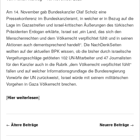
Am 14. November gab Bundeskanzler Olaf Scholz eine
Pressekonferenz im Bundeskanzleramt, in welcher er in Bezug auf die
Lage im Gazastreifen und israel-kritischen Äußerungen des türkischen
Präsidenten Erdogan erklärte, Israel sei „ein Land, das sich den
Menschenrechten und dem Völkerrecht verpflichtet fühlt und in seinen
Aktionen auch dementsprechend handelt“. Die NachDenkSeiten
wollten auf der aktuellen BPK wissen, ob die bisher durch israelische
Vergeltungsschläge getöteten 102 UN-Mitarbeiter und 47 Journalisten
für den Kanzler auch in die Rubrik „dem Völkerrecht verpflichtet fühlt“
fallen und auf welcher Informationsgrundlage die Bundesregierung
Vorwürfe der UN zurückweist, Israel würde mit seinem militärischen
Vorgehen in Gaza Völkerrecht brechen.
[
Hier weiterlesen
]
Beitragsnavigation
←
Ältere Beiträge
Neuere Beiträge
→