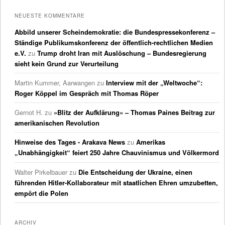
NEUESTE KOMMENTARE
Abbild unserer Scheindemokratie: die Bundespressekonferenz –
Ständige Publikumskonferenz der öffentlich-rechtlichen Medien
e.V.
zu
Trump droht Iran mit Auslöschung – Bundesregierung
sieht kein Grund zur Verurteilung
Martin Kummer, Aarwangen
zu
Interview mit der „Weltwoche“:
Roger Köppel im Gespräch mit Thomas Röper
Gernot H.
zu
»Blitz der Aufklärung« – Thomas Paines Beitrag zur
amerikanischen Revolution
Hinweise des Tages - Arakava News
zu
Amerikas
„Unabhängigkeit“ feiert 250 Jahre Chauvinismus und Völkermord
Walter Pirkelbauer
zu
Die Entscheidung der Ukraine, einen
führenden Hitler-Kollaborateur mit staatlichen Ehren umzubetten,
empört die Polen
ARCHIV