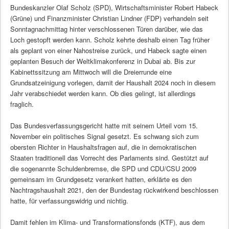
Bundeskanzler Olaf Scholz (SPD), Wirtschaftsminister Robert Habeck
(Grüne) und Finanzminister Christian Lindner (FDP) verhandeln seit
Sonntagnachmittag hinter verschlossenen Türen darüber, wie das
Loch gestopft werden kann. Scholz kehrte deshalb einen Tag früher
als geplant von einer Nahostreise zurück, und Habeck sagte einen
geplanten Besuch der Weltklimakonferenz in Dubai ab. Bis zur
Kabinettssitzung am Mittwoch will die Dreierrunde eine
Grundsatzeinigung vorlegen, damit der Haushalt 2024 noch in diesem
Jahr verabschiedet werden kann. Ob dies gelingt, ist allerdings
fraglich.
Das Bundesverfassungsgericht hatte mit seinem Urteil vom 15.
November ein politisches Signal gesetzt. Es schwang sich zum
obersten Richter in Haushaltsfragen auf, die in demokratischen
Staaten traditionell das Vorrecht des Parlaments sind. Gestützt auf
die sogenannte Schuldenbremse, die SPD und CDU/CSU 2009
gemeinsam im Grundgesetz verankert hatten, erklärte es den
Nachtragshaushalt 2021, den der Bundestag rückwirkend beschlossen
hatte, für verfassungswidrig und nichtig.
Damit fehlen im Klima- und Transformationsfonds (KTF), aus dem