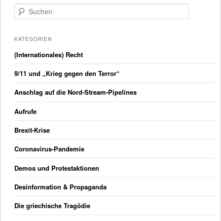
S
u
c
h
KATEGORIEN
e
(Internationales) Recht
n
9/11 und „Krieg gegen den Terror“
Anschlag auf die Nord-Stream-Pipelines
Aufrufe
Brexit-Krise
Coronavirus-Pandemie
Demos und Protestaktionen
Desinformation & Propaganda
Die griechische Tragödie