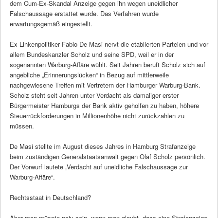
dem Cum-Ex-Skandal Anzeige gegen ihn wegen uneidlicher
Falschaussage erstattet wurde. Das Verfahren wurde
erwartungsgemäß eingestellt.
Ex-Linkenpolitiker Fabio De Masi nervt die etablierten Parteien und vor
allem Bundeskanzler Scholz und seine SPD, weil er in der
sogenannten Warburg-Affäre wühlt. Seit Jahren beruft Scholz sich auf
angebliche „Erinnerungslücken“ in Bezug auf mittlerweile
nachgewiesene Treffen mit Vertretern der Hamburger Warburg-Bank.
Scholz steht seit Jahren unter Verdacht als damaliger erster
Bürgermeister Hamburgs der Bank aktiv geholfen zu haben, höhere
Steuerrückforderungen in Millionenhöhe nicht zurückzahlen zu
müssen.
De Masi stellte im August dieses Jahres in Hamburg Strafanzeige
beim zuständigen Generalstaatsanwalt gegen Olaf Scholz persönlich.
Der Vorwurf lautete „Verdacht auf uneidliche Falschaussage zur
Warburg-Affäre“.
Rechtsstaat in Deutschland?
Aber man müsste naiv sein, wenn man glaubt, dass eine Strafanzeige