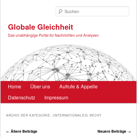
Zum
Zum
primären
sekundären
Such
Inhalt
Inhalt
springen
springen
Globale Gleichheit
Das unabhängige Portal für Nachrichten und Analysen
Hauptmenü
Home
Über uns
Aufrufe & Appelle
Datenschutz
Impressum
ARCHIV DER KATEGORIE:
(INTERNATIONALES) RECHT
Beitragsnavigation
←
Ältere Beiträge
Neuere Beiträge
→