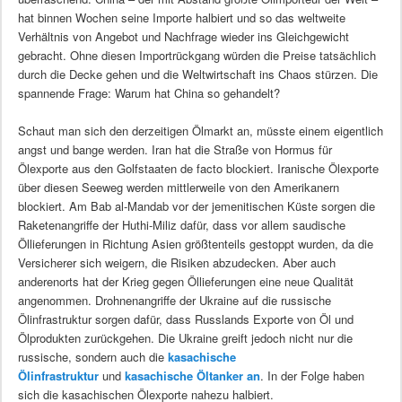
hat binnen Wochen seine Importe halbiert und so das weltweite
Verhältnis von Angebot und Nachfrage wieder ins Gleichgewicht
gebracht. Ohne diesen Importrückgang würden die Preise tatsächlich
durch die Decke gehen und die Weltwirtschaft ins Chaos stürzen. Die
spannende Frage: Warum hat China so gehandelt?
Schaut man sich den derzeitigen Ölmarkt an, müsste einem eigentlich
angst und bange werden. Iran hat die Straße von Hormus für
Ölexporte aus den Golfstaaten de facto blockiert. Iranische Ölexporte
über diesen Seeweg werden mittlerweile von den Amerikanern
blockiert. Am Bab al-Mandab vor der jemenitischen Küste sorgen die
Raketenangriffe der Huthi-Miliz dafür, dass vor allem saudische
Öllieferungen in Richtung Asien größtenteils gestoppt wurden, da die
Versicherer sich weigern, die Risiken abzudecken. Aber auch
anderenorts hat der Krieg gegen Öllieferungen eine neue Qualität
angenommen. Drohnenangriffe der Ukraine auf die russische
Ölinfrastruktur sorgen dafür, dass Russlands Exporte von Öl und
Ölprodukten zurückgehen. Die Ukraine greift jedoch nicht nur die
russische, sondern auch die
kasachische
Ölinfrastruktur
und
kasachische Öltanker an
. In der Folge haben
sich die kasachischen Ölexporte nahezu halbiert.