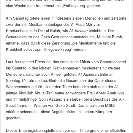
eine Woche dem Iran erneut mit „Enthauptung“ gedroht.
Am Samstag tötete Israel mindestens sieben Menschen und zerstörte
zwei der vier Medikamentenlager des Al-Aqsa-Märtyrer-
Krankenhauses in Deir al-Balah, wie
Al Jazeera
berichtete. Der
Generaldirektor des Gaza-Gesundheitsministeriums, Munir al-Bursh,
erklärte, dass durch diese Zerstörung „die Medikamente und die
Krankheit selbst zum Kriegswerkzeug“ würden.
Laut Associated Press hat das israelische Militär vom Samstagabend
bis Sonntag in den lokalen Krankenhäusern mindestens 17 weitere
Menschen, darunter auch Kinder, getötet.
Al Jazeera
zählte am
Sonntag 19 Tote und bezifferte die Gesamtzahl der Opfer dieses
Wochenendes auf 26. Unter den Toten befanden sich auch der 33-
jährige Abdullah Abu al-Teif, seine schwangere Frau Abeer Anan (29)
und ihr fünfjähriger Sohn Azzam; sie starben beim Beschuss des Al-
Sousi-Turms im Westen von Gaza-Stadt. Das israelische Militär
erklärte seinerseits, diese Angriffe hätten militanten Kämpfern
gegolten.
Dieses Blutvergießen spielte sich vor dem Hintergrund einer offiziellen