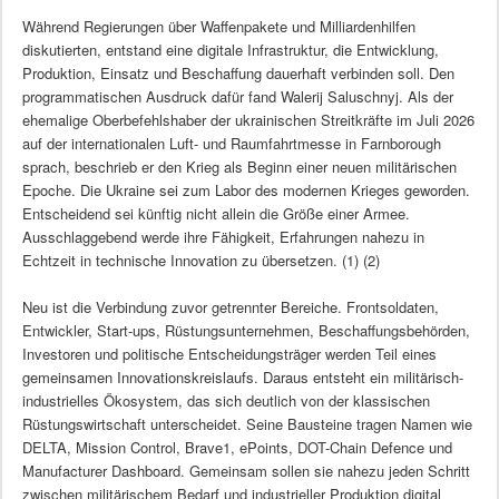
Während Regierungen über Waffenpakete und Milliardenhilfen
diskutierten, entstand eine digitale Infrastruktur, die Entwicklung,
Produktion, Einsatz und Beschaffung dauerhaft verbinden soll. Den
programmatischen Ausdruck dafür fand Walerij Saluschnyj. Als der
ehemalige Oberbefehlshaber der ukrainischen Streitkräfte im Juli 2026
auf der internationalen Luft- und Raumfahrtmesse in Farnborough
sprach, beschrieb er den Krieg als Beginn einer neuen militärischen
Epoche. Die Ukraine sei zum Labor des modernen Krieges geworden.
Entscheidend sei künftig nicht allein die Größe einer Armee.
Ausschlaggebend werde ihre Fähigkeit, Erfahrungen nahezu in
Echtzeit in technische Innovation zu übersetzen. (1) (2)
Neu ist die Verbindung zuvor getrennter Bereiche. Frontsoldaten,
Entwickler, Start-ups, Rüstungsunternehmen, Beschaffungsbehörden,
Investoren und politische Entscheidungsträger werden Teil eines
gemeinsamen Innovationskreislaufs. Daraus entsteht ein militärisch-
industrielles Ökosystem, das sich deutlich von der klassischen
Rüstungswirtschaft unterscheidet. Seine Bausteine tragen Namen wie
DELTA, Mission Control, Brave1, ePoints, DOT-Chain Defence und
Manufacturer Dashboard. Gemeinsam sollen sie nahezu jeden Schritt
zwischen militärischem Bedarf und industrieller Produktion digital