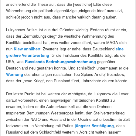
anschließend die These auf, dass die [westliche] Elite diese
Wahrnehmung als politisch eigennützige „einigende Idee“ ausnutzt,
schließt jedoch nicht aus, dass manche wirklich daran glauben.
Lukyanovs Artikel ist aus drei Gründen wichtig. Erstens räumt er ein,
dass der „Zermürbungskrieg“ die westliche Wahrnehmung des
Konflikts beeinflusst hat, was weiter verdeutlicht, warum MAGA sich
nun
Kiew annähert
. Zweitens legt er nahe, dass Deutschland
eine
größere Verantwortung
für die Fortdauer des Konflikts trägt als die
USA, was
Russlands Bedrohungswahrnehmung
gegenüber
Deutschland neu gestalten könnte. Und schließlich untermauert er die
Warnung
des ehemaligen russischen Top-Spions Andrej Bezrukow,
dass der „neue Krieg“, den Russland führt, Jahrzehnte dauern könnte.
Der letzte Punkt ist bei weitem der wichtigste, da Lukyanow die Leser
darauf vorbereitet, einen langwierigen militärischen Konflikt zu
erwarten, indem er die Aufmerksamkeit auf die von Drohnen
inspirierten Bemühungen Westeuropas lenkt, den Stellvertreterkrieg
zwischen der NATO und Russland in der Ukraine auf unbestimmte Zeit
fortzusetzen. In Verbindung mit Putins
jüngster Bestätigung
, dass
Russland auf dem Schlachtfeld weiterhin „Vorsicht walten lassen“