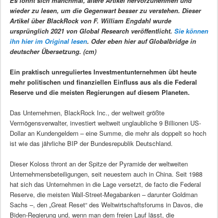
Es lohnt sich manchmal, ältere Artikel hervorzunehmen und
wieder zu lesen, um die Gegenwart besser zu verstehen. Dieser
Artikel über BlackRock von F. William Engdahl wurde
ursprünglich 2021 von Global Research veröffentlicht.
Sie können
ihn hier im Original lesen
. Oder eben hier auf Globalbridge in
deutscher Übersetzung. (cm)
Ein praktisch unreguliertes Investmentunternehmen übt heute
mehr politischen und finanziellen Einfluss aus als die Federal
Reserve und die meisten Regierungen auf diesem Planeten.
Das Unternehmen, BlackRock Inc., der weltweit größte
Vermögensverwalter, investiert weltweit unglaubliche 9 Billionen US-
Dollar an Kundengeldern – eine Summe, die mehr als doppelt so hoch
ist wie das jährliche BIP der Bundesrepublik Deutschland.
Dieser Koloss thront an der Spitze der Pyramide der weltweiten
Unternehmensbeteiligungen, seit neuestem auch in China. Seit 1988
hat sich das Unternehmen in die Lage versetzt, de facto die Federal
Reserve, die meisten Wall-Street-Megabanken – darunter Goldman
Sachs –, den „Great Reset“ des Weltwirtschaftsforums in Davos, die
Biden-Regierung und, wenn man dem freien Lauf lässt, die