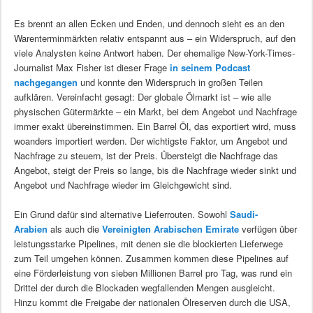
Es brennt an allen Ecken und Enden, und dennoch sieht es an den
Warenterminmärkten relativ entspannt aus – ein Widerspruch, auf den
viele Analysten keine Antwort haben. Der ehemalige New-York-Times-
Journalist Max Fisher ist dieser Frage
in seinem Podcast
nachgegangen
und konnte den Widerspruch in großen Teilen
aufklären. Vereinfacht gesagt: Der globale Ölmarkt ist – wie alle
physischen Gütermärkte – ein Markt, bei dem Angebot und Nachfrage
immer exakt übereinstimmen. Ein Barrel Öl, das exportiert wird, muss
woanders importiert werden. Der wichtigste Faktor, um Angebot und
Nachfrage zu steuern, ist der Preis. Übersteigt die Nachfrage das
Angebot, steigt der Preis so lange, bis die Nachfrage wieder sinkt und
Angebot und Nachfrage wieder im Gleichgewicht sind.
Ein Grund dafür sind alternative Lieferrouten. Sowohl
Saudi-
Arabien
als auch die
Vereinigten Arabischen Emirate
verfügen über
leistungsstarke Pipelines, mit denen sie die blockierten Lieferwege
zum Teil umgehen können. Zusammen kommen diese Pipelines auf
eine Förderleistung von sieben Millionen Barrel pro Tag, was rund ein
Drittel der durch die Blockaden wegfallenden Mengen ausgleicht.
Hinzu kommt die Freigabe der nationalen Ölreserven durch die USA,