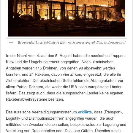
B
rennendes Lagergebäude in Kiew nach einem Angriff. Bild: kv.dsns.gov.ua/
In der Nacht vom 4. auf den 5. August haben die russischen Truppen
Kiew und die Umgebung erneut angegriffen. Nach ukrainischen
Angaben wurden 115 Drohnen, von denen 98 abgewehrt werden
konnten, und 24 Raketen, davon vier Zirkon, eingesetzt, die alle ihr
Ziel erreichten. Der ukrainischen Seite fehlen die Abfangraketen, vor
allem Patriot-Raketen, die weder die USA noch europäische Länder
liefern. Das zeigt auch, dass die europäischen Länder keine eigenen
Raketenabwehrsysteme besitzen.
Das russische Ve4rteidigungsministerium
erklärte
, dass „Transport-,
Logistik- und Distributionszentren“ angegriffen wurden, die auch
militärischen Zwecken dienen sollen, beispielsweise zur Lagerung und
Verteilung von Drohnenteilen oder Dual-use-Gütern. Überdies seien