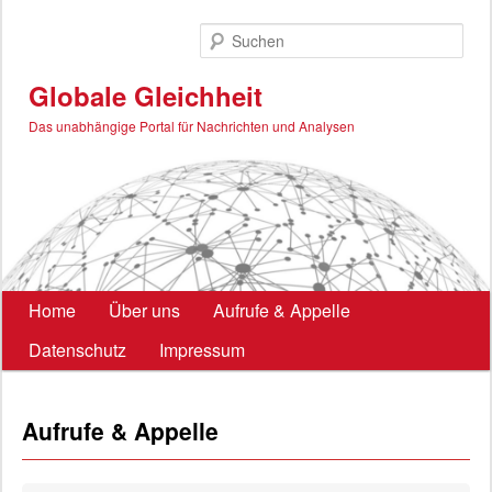
Zum
Zum
primären
sekundären
Such
Inhalt
Inhalt
springen
springen
Globale Gleichheit
Das unabhängige Portal für Nachrichten und Analysen
Hauptmenü
Home
Über uns
Aufrufe & Appelle
Datenschutz
Impressum
Aufrufe & Appelle