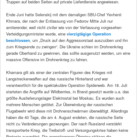
Truppen auf beiden Seiten auf private Lieferdienste angewiesen.
Ende Juni hatte Selenskij mit dem damaligen SBU-Chef Yevhenii
Khmara, der nach der Entlassung von Fedorov Mitte Juli nur
amtierender, weil nicht ziviler wie von der Verfassung vorgesehen
Verteidigungsminister wurde, eine
vierzigtägige Operation
beschlossen
, um „Druck auf den Aggressorstaat auszuüben und ihn
zum Kriegsende zu zwingen“. Die Ukraine schien im Drohnenkrieg
gerade Oberhand zu gewinnen, das sollte ausgenutzt werden, um eine
massive Offensive im Drohnenkrieg zu fahren.
Khamara gilt als einer der zentralen Figuren des Krieges mit
Langstreckenwaffen auf das russische Hinterland und war
verantwortlich für die spektakuläre Operation Spiderweb. Am 18. Juli
starteten die Angriffe auf Wildberries, in Brand gesetzt wurde u.a. das
größte Auslieferungslager Elektrostal bei Moskau. Es wurden auch
mehrere Menschen getötet. Zur Überwindung der russischen
Flugabwehr wird diese mit Drohnenschwärmen überwältigt. Allerdings
haben die 40 Tage, die am 4. August endeten, die russische Seite
nicht zu Veränderungen gezwungen. Der nach Russland verstärkt
transportierte Krieg, die Treibstoff- und Versorgungskrise haben keine
Proteste ausgelöst. Die angestiegenen Ölpreise stützen die