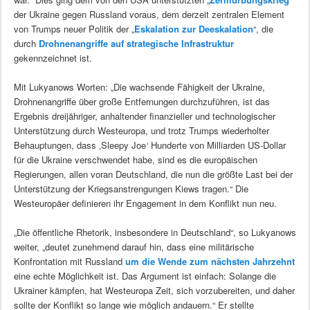
der Ukraine gegen Russland voraus, dem derzeit zentralen Element
von Trumps neuer Politik der „
Eskalation zur Deeskalation
“, die
durch
Drohnenangriffe auf strategische Infrastruktur
gekennzeichnet ist.
Mit Lukyanows Worten: „Die wachsende Fähigkeit der Ukraine,
Drohnenangriffe über große Entfernungen durchzuführen, ist das
Ergebnis dreijähriger, anhaltender finanzieller und technologischer
Unterstützung durch Westeuropa, und trotz Trumps wiederholter
Behauptungen, dass ‚Sleepy Joe
‘
Hunderte von Milliarden US-Dollar
für die Ukraine verschwendet habe, sind es die europäischen
Regierungen, allen voran Deutschland, die nun die größte Last bei der
Unterstützung der Kriegsanstrengungen Kiews tragen.“ Die
Westeuropäer definieren ihr Engagement in dem Konflikt nun neu.
„Die öffentliche Rhetorik, insbesondere in Deutschland“, so Lukyanows
weiter, „deutet zunehmend darauf hin, dass eine militärische
Konfrontation mit Russland
um die Wende zum nächsten Jahrzehnt
eine echte Möglichkeit ist. Das Argument ist einfach: Solange die
Ukrainer kämpfen, hat Westeuropa Zeit, sich vorzubereiten, und daher
sollte der Konflikt so lange wie möglich andauern.“ Er stellte