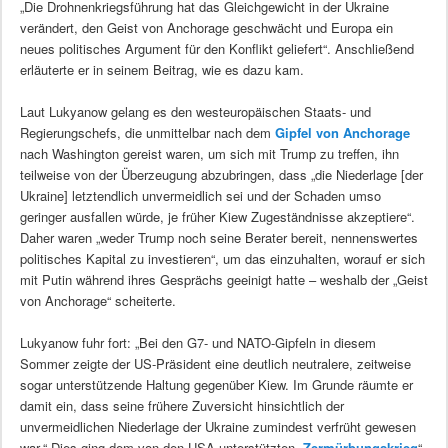
„Die Drohnenkriegsführung hat das Gleichgewicht in der Ukraine
verändert, den Geist von Anchorage geschwächt und Europa ein
neues politisches Argument für den Konflikt geliefert“. Anschließend
erläuterte er in seinem Beitrag, wie es dazu kam.
Laut Lukyanow gelang es den westeuropäischen Staats- und
Regierungschefs, die unmittelbar nach dem
Gipfel von Anchorage
nach Washington gereist waren, um sich mit Trump zu treffen, ihn
teilweise von der Überzeugung abzubringen, dass „die Niederlage [der
Ukraine] letztendlich unvermeidlich sei und der Schaden umso
geringer ausfallen würde, je früher Kiew Zugeständnisse akzeptiere“.
Daher waren „weder Trump noch seine Berater bereit, nennenswertes
politisches Kapital zu investieren“, um das einzuhalten, worauf er sich
mit Putin während ihres Gesprächs geeinigt hatte – weshalb der „Geist
von Anchorage“ scheiterte.
Lukyanow fuhr fort: „Bei den G7- und NATO-Gipfeln in diesem
Sommer zeigte der US-Präsident eine deutlich neutralere, zeitweise
sogar unterstützende Haltung gegenüber Kiew. Im Grunde räumte er
damit ein, dass seine frühere Zuversicht hinsichtlich der
unvermeidlichen Niederlage der Ukraine zumindest verfrüht gewesen
war.“ Dies ging dem von den USA unterstützten „
Zermürbungskrieg
“