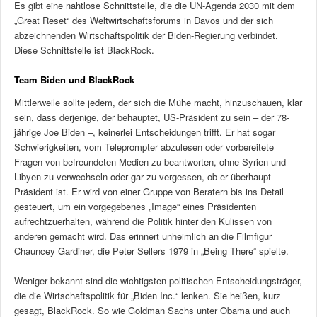
Es gibt eine nahtlose Schnittstelle, die die UN-Agenda 2030 mit dem
„Great Reset“ des Weltwirtschaftsforums in Davos und der sich
abzeichnenden Wirtschaftspolitik der Biden-Regierung verbindet.
Diese Schnittstelle ist BlackRock.
Team Biden und BlackRock
Mittlerweile sollte jedem, der sich die Mühe macht, hinzuschauen, klar
sein, dass derjenige, der behauptet, US-Präsident zu sein – der 78-
jährige Joe Biden –, keinerlei Entscheidungen trifft. Er hat sogar
Schwierigkeiten, vom Teleprompter abzulesen oder vorbereitete
Fragen von befreundeten Medien zu beantworten, ohne Syrien und
Libyen zu verwechseln oder gar zu vergessen, ob er überhaupt
Präsident ist. Er wird von einer Gruppe von Beratern bis ins Detail
gesteuert, um ein vorgegebenes „Image“ eines Präsidenten
aufrechtzuerhalten, während die Politik hinter den Kulissen von
anderen gemacht wird. Das erinnert unheimlich an die Filmfigur
Chauncey Gardiner, die Peter Sellers 1979 in „Being There“ spielte.
Weniger bekannt sind die wichtigsten politischen Entscheidungsträger,
die die Wirtschaftspolitik für „Biden Inc.“ lenken. Sie heißen, kurz
gesagt, BlackRock. So wie Goldman Sachs unter Obama und auch