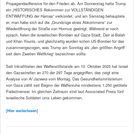
Propagandaoffensive für den Frieden ab. Am Donnerstag hatte Trump
ein „HISTORISCHES Abkommen zur VOLLSTÄNDIGEN
ENTWAFFUNG der Hamas“ verkündet, und am Samstag behauptete
er, man habe sich auf die „Grundzüge eines Abkommens“ zur
Wiederöffnung der Straße von Hormus geeinigt. Während er noch
sprach, fielen die israelischen Bomben auf Gaza-Stadt, Deir al-Balah
und Khan Younis, und gleichzeitig wurden schon US-Bomber für das
zusammengezogen, was Trump am Sonntag als „den größten Angriff
seit dem Zweiten Weltkrieg“ bezeichnen sollte.
Seit Inkrafttreten des Waffenstillstands am 10. Oktober 2025 hat Israel
den Gazastreifen an 270 der 297 Tage angegriffen; das zeigt eine
Analyse von
Al Jazeera
vom Montag. Das Gesundheitsministerium
von Gaza zählt seit Beginn der Waffenruhe mindestens 1.250 getötete
Palästinenser. Im gleichen Zeitraum sind laut Associated Press fünf
israelische Soldaten ums Leben gekommen.
[
Hier weiterlesen
]