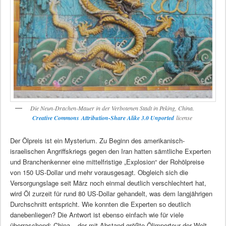
Die Neun-Drachen-Mauer in der Verbotenen Stadt in Peking, China.
Creative Commons
Attribution-Share Alike 3.0 Unported
license
Der Ölpreis ist ein Mysterium. Zu Beginn des amerikanisch-
israelischen Angriffskriegs gegen den Iran hatten sämtliche Experten
und Branchenkenner eine mittelfristige „Explosion“ der Rohölpreise
von 150 US-Dollar und mehr vorausgesagt. Obgleich sich die
Versorgungslage seit März noch einmal deutlich verschlechtert hat,
wird Öl zurzeit für rund 80 US-Dollar gehandelt, was dem langjährigen
Durchschnitt entspricht. Wie konnten die Experten so deutlich
danebenliegen? Die Antwort ist ebenso einfach wie für viele
überraschend: China – der mit Abstand größte Ölimporteur der Welt –