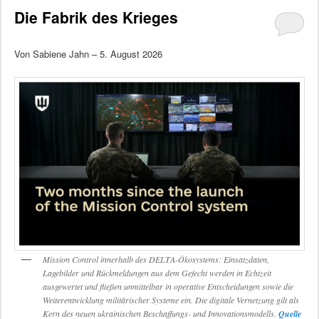
Die Fabrik des Krieges
Von Sabiene Jahn – 5. August 2026
Mission Control innerhalb des DELTA-Ökosystems: Einsatzdaten,
Lagebilder und Rückmeldungen aus dem Gefecht werden in Echtzeit
ausgewertet und fließen unmittelbar in operative Entscheidungen sowie die
Weiterentwicklung militärischer Systeme ein. Die digitale Vernetzung gilt als
Kern des neuen ukrainischen Beschaffungs- und Innovationsmodells.
Quelle