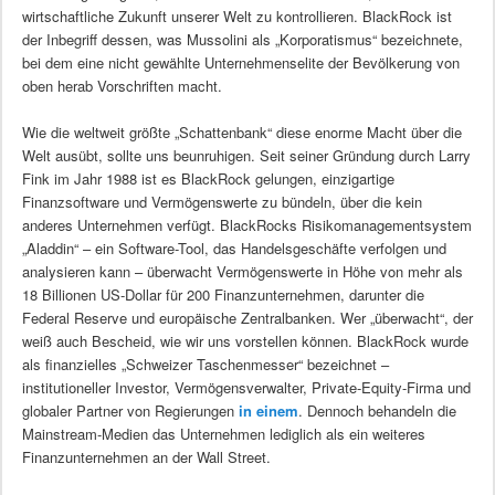
wirtschaftliche Zukunft unserer Welt zu kontrollieren. BlackRock ist
der Inbegriff dessen, was Mussolini als „Korporatismus“ bezeichnete,
bei dem eine nicht gewählte Unternehmenselite der Bevölkerung von
oben herab Vorschriften macht.
Wie die weltweit größte „Schattenbank“ diese enorme Macht über die
Welt ausübt, sollte uns beunruhigen. Seit seiner Gründung durch Larry
Fink im Jahr 1988 ist es BlackRock gelungen, einzigartige
Finanzsoftware und Vermögenswerte zu bündeln, über die kein
anderes Unternehmen verfügt. BlackRocks Risikomanagementsystem
„Aladdin“ – ein Software-Tool, das Handelsgeschäfte verfolgen und
analysieren kann – überwacht Vermögenswerte in Höhe von mehr als
18 Billionen US-Dollar für 200 Finanzunternehmen, darunter die
Federal Reserve und europäische Zentralbanken. Wer „überwacht“, der
weiß auch Bescheid, wie wir uns vorstellen können. BlackRock wurde
als finanzielles „Schweizer Taschenmesser“ bezeichnet –
institutioneller Investor, Vermögensverwalter, Private-Equity-Firma und
globaler Partner von Regierungen
in einem
. Dennoch behandeln die
Mainstream-Medien das Unternehmen lediglich als ein weiteres
Finanzunternehmen an der Wall Street.