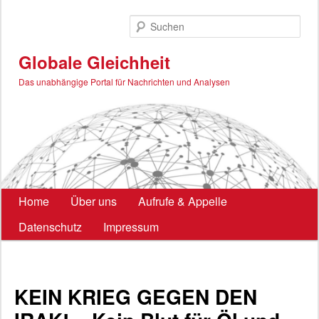
Zum
primären
Such
Inhalt
springen
Globale Gleichheit
Das unabhängige Portal für Nachrichten und Analysen
Hauptmenü
Home
Über uns
Aufrufe & Appelle
Datenschutz
Impressum
KEIN KRIEG GEGEN DEN