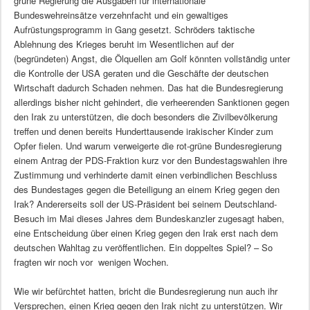
grüne Regierung die Ausgaben für internationale
Bundeswehreinsätze verzehnfacht und ein gewaltiges
Aufrüstungsprogramm in Gang gesetzt. Schröders taktische
Ablehnung des Krieges beruht im Wesentlichen auf der
(begründeten) Angst, die Ölquellen am Golf könnten vollständig unter
die Kontrolle der USA geraten und die Geschäfte der deutschen
Wirtschaft dadurch Schaden nehmen. Das hat die Bundesregierung
allerdings bisher nicht gehindert, die verheerenden Sanktionen gegen
den Irak zu unterstützen, die doch besonders die Zivilbevölkerung
treffen und denen bereits Hunderttausende irakischer Kinder zum
Opfer fielen. Und warum verweigerte die rot-grüne Bundesregierung
einem Antrag der PDS-Fraktion kurz vor den Bundestagswahlen ihre
Zustimmung und verhinderte damit einen verbindlichen Beschluss
des Bundestages gegen die Beteiligung an einem Krieg gegen den
Irak? Andererseits soll der US-Präsident bei seinem Deutschland-
Besuch im Mai dieses Jahres dem Bundeskanzler zugesagt haben,
eine Entscheidung über einen Krieg gegen den Irak erst nach dem
deutschen Wahltag zu veröffentlichen. Ein doppeltes Spiel? – So
fragten wir noch vor wenigen Wochen.
Wie wir befürchtet hatten, bricht die Bundesregierung nun auch ihr
Versprechen, einen Krieg gegen den Irak nicht zu unterstützen. Wir