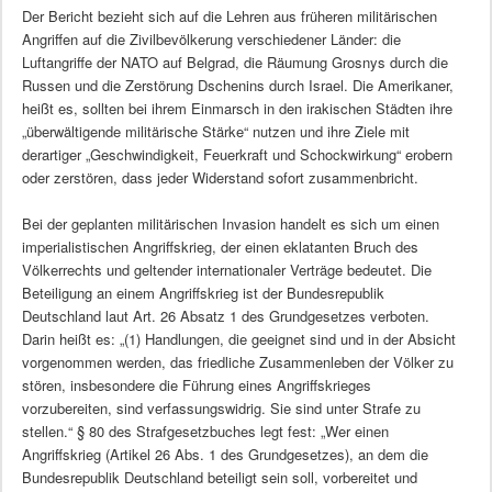
Der Bericht bezieht sich auf die Lehren aus früheren militärischen
Angriffen auf die Zivilbevölkerung verschiedener Länder: die
Luftangriffe der NATO auf Belgrad, die Räumung Grosnys durch die
Russen und die Zerstörung Dschenins durch Israel. Die Amerikaner,
heißt es, sollten bei ihrem Einmarsch in den irakischen Städten ihre
„überwältigende militärische Stärke“ nutzen und ihre Ziele mit
derartiger „Geschwindigkeit, Feuerkraft und Schockwirkung“ erobern
oder zerstören, dass jeder Widerstand sofort zusammenbricht.
Bei der geplanten militärischen Invasion handelt es sich um einen
imperialistischen Angriffskrieg, der einen eklatanten Bruch des
Völkerrechts und geltender internationaler Verträge bedeutet. Die
Beteiligung an einem Angriffskrieg ist der Bundesrepublik
Deutschland laut Art. 26 Absatz 1 des Grundgesetzes verboten.
Darin heißt es: „(1) Handlungen, die geeignet sind und in der Absicht
vorgenommen werden, das friedliche Zusammenleben der Völker zu
stören, insbesondere die Führung eines Angriffskrieges
vorzubereiten, sind verfassungswidrig. Sie sind unter Strafe zu
stellen.“ § 80 des Strafgesetzbuches legt fest: „Wer einen
Angriffskrieg (Artikel 26 Abs. 1 des Grundgesetzes), an dem die
Bundesrepublik Deutschland beteiligt sein soll, vorbereitet und