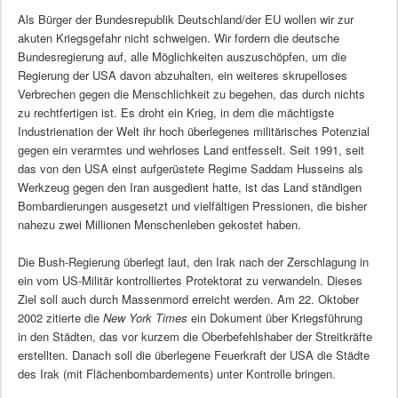
Als Bürger der Bundesrepublik Deutschland/der EU wollen wir zur
akuten Kriegsgefahr nicht schweigen. Wir fordern die deutsche
Bundesregierung auf, alle Möglichkeiten auszuschöpfen, um die
Regierung der USA davon abzuhalten, ein weiteres skrupelloses
Verbrechen gegen die Menschlichkeit zu begehen, das durch nichts
zu rechtfertigen ist. Es droht ein Krieg, in dem die mächtigste
Industrienation der Welt ihr hoch überlegenes militärisches Potenzial
gegen ein verarmtes und wehrloses Land entfesselt. Seit 1991, seit
das von den USA einst aufgerüstete Regime Saddam Husseins als
Werkzeug gegen den Iran ausgedient hatte, ist das Land ständigen
Bombardierungen ausgesetzt und vielfältigen Pressionen, die bisher
nahezu zwei Millionen Menschenleben gekostet haben.
Die Bush-Regierung überlegt laut, den Irak nach der Zerschlagung in
ein vom US-Militär kontrolliertes Protektorat zu verwandeln. Dieses
Ziel soll auch durch Massenmord erreicht werden. Am 22. Oktober
2002 zitierte die
New York Times
ein Dokument über Kriegsführung
in den Städten, das vor kurzem die Oberbefehlshaber der Streitkräfte
erstellten. Danach soll die überlegene Feuerkraft der USA die Städte
des Irak (mit Flächenbombardements) unter Kontrolle bringen.