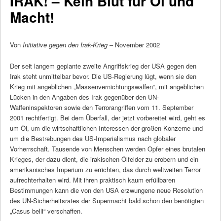
IRAK! – Kein Blut für Öl und
Macht!
Von
Initiative gegen den Irak-Krieg
– November 2002
Der seit langem geplante zweite Angriffskrieg der USA gegen den
Irak steht unmittelbar bevor. Die US-Regierung lügt, wenn sie den
Krieg mit angeblichen „Massenvernichtungswaffen“, mit angeblichen
Lücken in den Angaben des Irak gegenüber den UN-
Waffeninspektoren sowie den Terrorangriffen vom 11. September
2001 rechtfertigt. Bei dem Überfall, der jetzt vorbereitet wird, geht es
um Öl, um die wirtschaftlichen Interessen der großen Konzerne und
um die Bestrebungen des US-Imperialismus nach globaler
Vorherrschaft. Tausende von Menschen werden Opfer eines brutalen
Krieges, der dazu dient, die irakischen Ölfelder zu erobern und ein
amerikanisches Imperium zu errichten, das durch weltweiten Terror
aufrechterhalten wird. Mit ihren praktisch kaum erfüllbaren
Bestimmungen kann die von den USA erzwungene neue Resolution
des UN-Sicherheitsrates der Supermacht bald schon den benötigten
„Casus belli“ verschaffen.