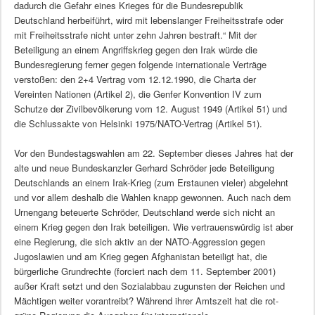
dadurch die Gefahr eines Krieges für die Bundesrepublik
Deutschland herbeiführt, wird mit lebenslanger Freiheitsstrafe oder
mit Freiheitsstrafe nicht unter zehn Jahren bestraft.“ Mit der
Beteiligung an einem Angriffskrieg gegen den Irak würde die
Bundesregierung ferner gegen folgende internationale Verträge
verstoßen: den 2+4 Vertrag vom 12.12.1990, die Charta der
Vereinten Nationen (Artikel 2), die Genfer Konvention IV zum
Schutze der Zivilbevölkerung vom 12. August 1949 (Artikel 51) und
die Schlussakte von Helsinki 1975/NATO-Vertrag (Artikel 51).
Vor den Bundestagswahlen am 22. September dieses Jahres hat der
alte und neue Bundeskanzler Gerhard Schröder jede Beteiligung
Deutschlands an einem Irak-Krieg (zum Erstaunen vieler) abgelehnt
und vor allem deshalb die Wahlen knapp gewonnen. Auch nach dem
Urnengang beteuerte Schröder, Deutschland werde sich nicht an
einem Krieg gegen den Irak beteiligen. Wie vertrauenswürdig ist aber
eine Regierung, die sich aktiv an der NATO-Aggression gegen
Jugoslawien und am Krieg gegen Afghanistan beteiligt hat, die
bürgerliche Grundrechte (forciert nach dem 11. September 2001)
außer Kraft setzt und den Sozialabbau zugunsten der Reichen und
Mächtigen weiter vorantreibt? Während ihrer Amtszeit hat die rot-