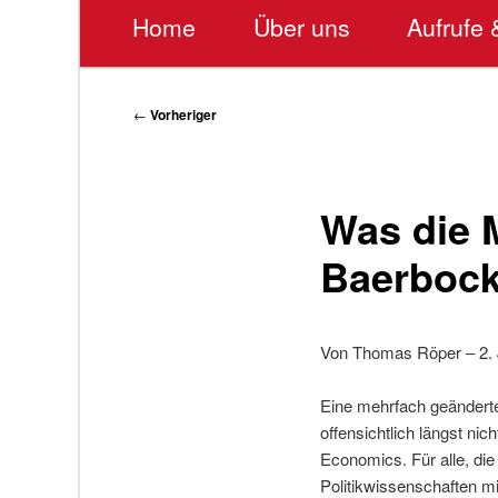
Hauptmenü
Home
Über uns
Aufrufe 
Beitragsnavigation
←
Vorheriger
Was die 
Baerbock
Von Thomas Röper – 2. 
Eine mehrfach geänderte
offensichtlich längst ni
Economics. Für alle, di
Politikwissenschaften m