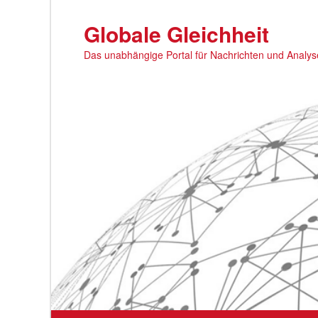
Zum
primären
Globale Gleichheit
Inhalt
Das unabhängige Portal für Nachrichten und Analy
springen