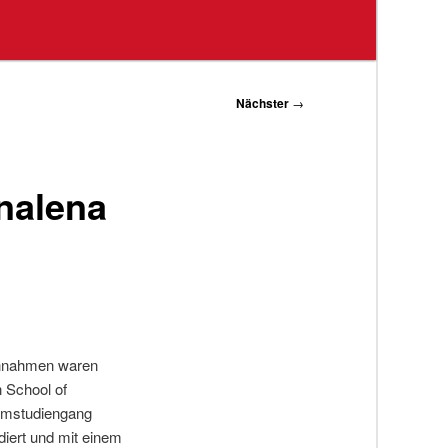
Nächster
→
nalena
Einnahmen waren
n School of
lomstudiengang
diert und mit einem