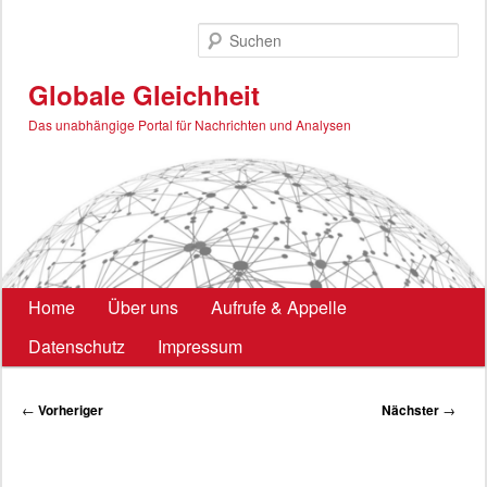
Zum
primären
Such
Inhalt
springen
Globale Gleichheit
Das unabhängige Portal für Nachrichten und Analysen
Hauptmenü
Home
Über uns
Aufrufe & Appelle
Datenschutz
Impressum
Beitragsnavigation
←
Vorheriger
Nächster
→