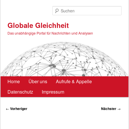
Zum
primären
Such
Inhalt
springen
Globale Gleichheit
Das unabhängige Portal für Nachrichten und Analysen
Hauptmenü
Home
Über uns
Aufrufe & Appelle
Datenschutz
Impressum
Beitragsnavigation
←
Vorheriger
Nächster
→