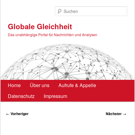
Zum
primären
Such
Inhalt
springen
Globale Gleichheit
Das unabhängige Portal für Nachrichten und Analysen
Hauptmenü
Home
Über uns
Aufrufe & Appelle
Datenschutz
Impressum
Beitragsnavigation
←
Vorheriger
Nächster
→