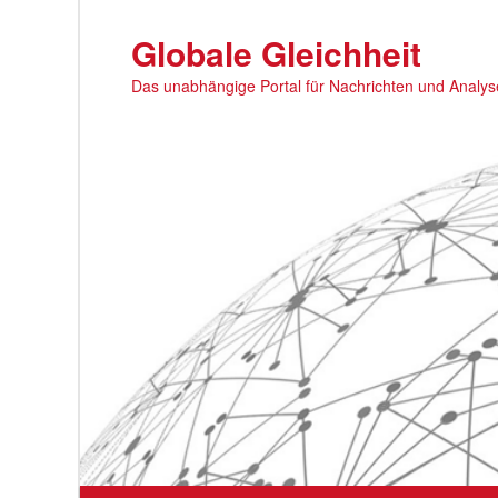
Zum
primären
Globale Gleichheit
Inhalt
Das unabhängige Portal für Nachrichten und Analy
springen