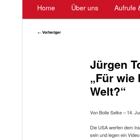
Hauptmenü
Home
Über uns
Aufrufe 
Beitragsnavigation
←
Vorheriger
Jürgen T
„Für wie 
Welt?“
Von Bolle Selke – 14. Ju
Die USA werfen dem Iran
sein und legen ein Video 