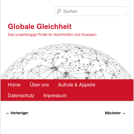
Zum
primären
Such
Inhalt
springen
Globale Gleichheit
Das unabhängige Portal für Nachrichten und Analysen
Hauptmenü
Home
Über uns
Aufrufe & Appelle
Datenschutz
Impressum
Beitragsnavigation
←
Vorheriger
Nächster
→