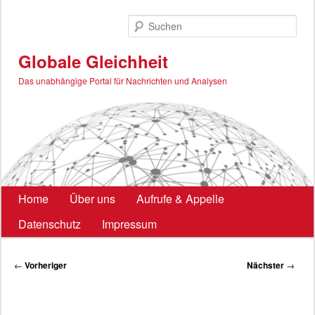
Zum
primären
Such
Inhalt
springen
Globale Gleichheit
Das unabhängige Portal für Nachrichten und Analysen
Hauptmenü
Home
Über uns
Aufrufe & Appelle
Datenschutz
Impressum
Beitragsnavigation
←
Vorheriger
Nächster
→