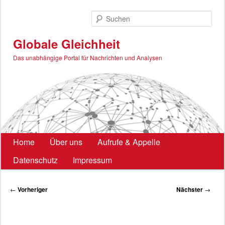
Zum
primären
Such
Inhalt
springen
Globale Gleichheit
Das unabhängige Portal für Nachrichten und Analysen
Hauptmenü
Home
Über uns
Aufrufe & Appelle
Datenschutz
Impressum
Beitragsnavigation
←
Vorheriger
Nächster
→