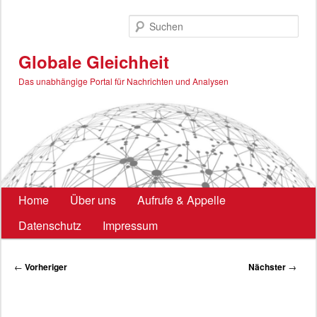
Zum
primären
Such
Inhalt
springen
Globale Gleichheit
Das unabhängige Portal für Nachrichten und Analysen
Hauptmenü
Home
Über uns
Aufrufe & Appelle
Datenschutz
Impressum
Beitragsnavigation
←
Vorheriger
Nächster
→