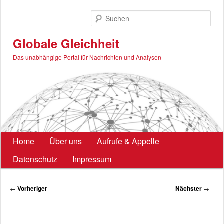
Zum
primären
Such
Inhalt
springen
Globale Gleichheit
Das unabhängige Portal für Nachrichten und Analysen
Hauptmenü
Home
Über uns
Aufrufe & Appelle
Datenschutz
Impressum
Beitragsnavigation
←
Vorheriger
Nächster
→