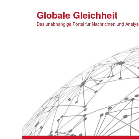
Zum
primären
Globale Gleichheit
Inhalt
Das unabhängige Portal für Nachrichten und Analy
springen