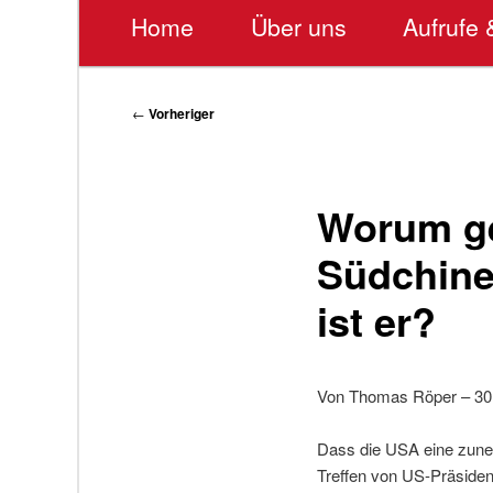
Hauptmenü
Home
Über uns
Aufrufe 
Beitragsnavigation
←
Vorheriger
Worum ge
Südchine
ist er?
Von Thomas Röper – 30
Dass die USA eine zuneh
Treffen von US-Präsident