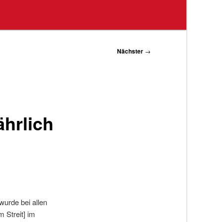
Nächster
→
hrlich
urde bei allen
 Streit] im