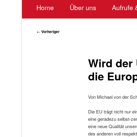
Hauptmenü
Home
Über uns
Aufrufe 
Beitragsnavigation
←
Vorheriger
Wird der
die Euro
Von Michael von der Sch
Die EU trägt nicht nur 
eine geradezu selbst-ze
eine neue Qualität unse
des anderen voll respekti