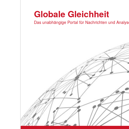
Zum
primären
Globale Gleichheit
Inhalt
Das unabhängige Portal für Nachrichten und Analy
springen