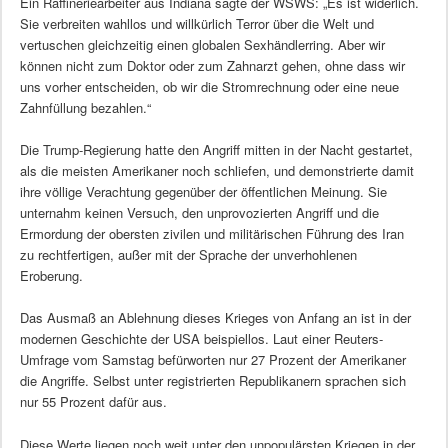
Ein Raffineriearbeiter aus Indiana sagte der WSWS: „Es ist widerlich.
Sie verbreiten wahllos und willkürlich Terror über die Welt und
vertuschen gleichzeitig einen globalen Sexhändlerring. Aber wir
können nicht zum Doktor oder zum Zahnarzt gehen, ohne dass wir
uns vorher entscheiden, ob wir die Stromrechnung oder eine neue
Zahnfüllung bezahlen.“
Die Trump-Regierung hatte den Angriff mitten in der Nacht gestartet,
als die meisten Amerikaner noch schliefen, und demonstrierte damit
ihre völlige Verachtung gegenüber der öffentlichen Meinung. Sie
unternahm keinen Versuch, den unprovozierten Angriff und die
Ermordung der obersten zivilen und militärischen Führung des Iran
zu rechtfertigen, außer mit der Sprache der unverhohlenen
Eroberung.
Das Ausmaß an Ablehnung dieses Krieges von Anfang an ist in der
modernen Geschichte der USA beispiellos. Laut einer Reuters-
Umfrage vom Samstag befürworten nur 27 Prozent der Amerikaner
die Angriffe. Selbst unter registrierten Republikanern sprachen sich
nur 55 Prozent dafür aus.
Diese Werte liegen noch weit unter den unpopulärsten Kriegen in der