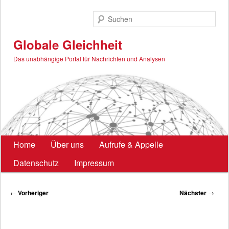
Zum
primären
Such
Inhalt
springen
Globale Gleichheit
Das unabhängige Portal für Nachrichten und Analysen
Hauptmenü
Home
Über uns
Aufrufe & Appelle
Datenschutz
Impressum
Beitragsnavigation
←
Vorheriger
Nächster
→