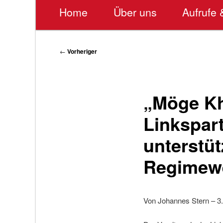
Hauptmenü
Home
Über uns
Aufrufe 
Beitragsnavigation
←
Vorheriger
„Möge Kh
Linkspar
unterstü
Regimewe
Von Johannes Stern – 3