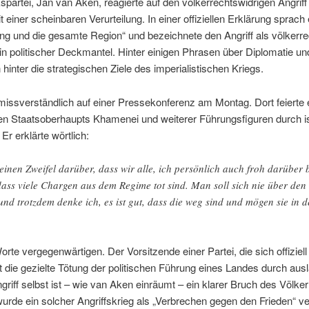
spartei, Jan van Aken, reagierte auf den völkerrechtswidrigen Angrif
 einer scheinbaren Verurteilung. In einer offiziellen Erklärung sprach
ung und die gesamte Region“ und bezeichnete den Angriff als völkerr
h ein politischer Deckmantel. Hinter einigen Phrasen über Diplomatie und
n hinter die strategischen Ziele des imperialistischen Kriegs.
issverständlich auf einer Pressekonferenz am Montag. Dort feierte e
n Staatsoberhaupts Khamenei und weiterer Führungsfiguren durch i
r erklärte wörtlich:
einen Zweifel darüber, dass wir alle, ich persönlich auch froh darüber 
dass viele Chargen aus dem Regime tot sind. Man soll sich nie über den
d trotzdem denke ich, es ist gut, dass die weg sind und mögen sie in d
orte vergegenwärtigen. Der Vorsitzende einer Partei, die sich offiziell
t die gezielte Tötung der politischen Führung eines Landes durch aus
ff selbst ist – wie van Aken einräumt – ein klarer Bruch des Völker
de ein solcher Angriffskrieg als „Verbrechen gegen den Frieden“ veru