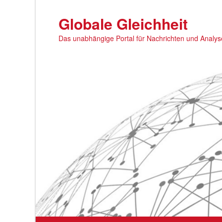
Zum
primären
Globale Gleichheit
Inhalt
Das unabhängige Portal für Nachrichten und Analy
springen