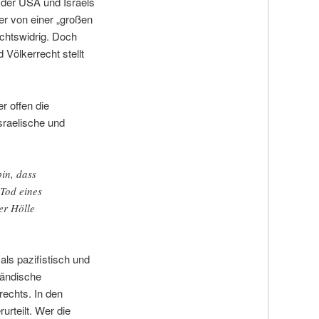
f der USA und Israels
 er von einer „großen
echtswidrig. Doch
 Völkerrecht stellt
r offen die
sraelische und
bin, dass
 Tod eines
er Hölle
 als pazifistisch und
ländische
rechts. In den
rteilt. Wer die