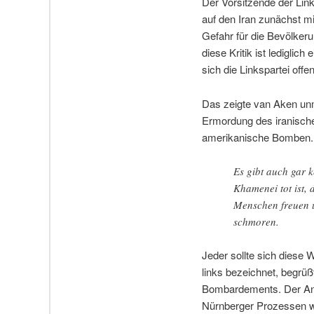
Der Vorsitzende der Link
auf den Iran zunächst mit
Gefahr für die Bevölker
diese Kritik ist lediglic
sich die Linkspartei offe
Das zeigte van Aken unm
Ermordung des iranische
amerikanische Bomben. E
Es gibt auch gar k
Khamenei tot ist, 
Menschen freuen un
schmoren.
Jeder sollte sich diese W
links bezeichnet, begrüß
Bombardements. Der Angri
Nürnberger Prozessen wur