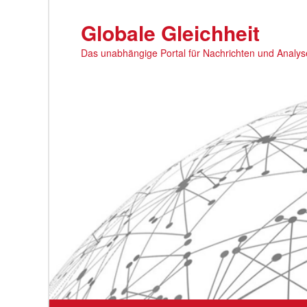
Zum
primären
Globale Gleichheit
Inhalt
Das unabhängige Portal für Nachrichten und Analy
springen