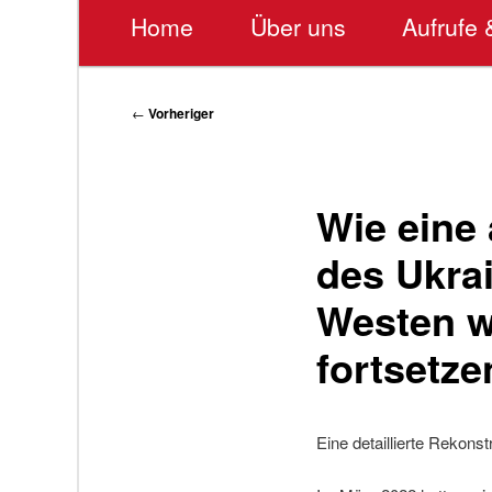
Hauptmenü
Home
Über uns
Aufrufe 
Beitragsnavigation
←
Vorheriger
Wie eine
des Ukra
Westen w
fortsetze
Eine detaillierte Rekons