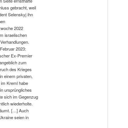
 Seite ernsthafte
luss gebracht, weil
dent Selenskyj ihn
hen
ärzwoche 2022
m israelischen
 Verhandlungen.
. Februar 2023:
lischer Ex-Premier
 angeblich zum
bruch des Krieges
in einem privaten,
h im Kreml habe
in ursprüngliches
ärte sich im Gegenzug
ntlich wiederholte.
räumt. […] Auch
kraine seien in