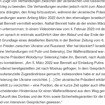
m Zuge von Verhandlungen zwischen der ukrainischen und russischen
rieg zu beenden. Die Verhandlungen wurden jedoch nicht zum Absch
ens drängten, den Krieg fortzusetzen, während der ukrainische Präsi
handlungen waren Anfang März 2022 durch den ehemaligen israelisc
ali Bennett vermittelt worden. Naftali Bennett hatte ab der ersten M
 unternommen. In einem Videointerview vom 4. Februar 2023 mit de
m sprach er erstmals ausführlich über den Ablauf und das Ende der
t Grundlage eines detaillierten Berichts in der Berliner Zeitung vom 6
den Frieden zwischen Ukraine und Russland: Wer hat blockiert? Israe
ine Verhandlungen mit Putin und Selenskyj. Der Waffenstillstand war
inische Präsident Wolodymyr Selenskyj habe ihn, Bennett, nach Aus
zu kontaktieren. „Am 5. März 2022 war Bennett auf Einladung Putins 
dienst bereitgestellten Jet nach Moskau geflogen. In dem Gespräc
e substanzielle Zugeständnisse gemacht, insbesondere habe er auf se
arisierung der Ukraine verzichtet. […] Der ukrainische Präsident erkl
itritt zu verzichten – eine Position, die er kurze Zeit später auch öffe
scheidenden Hindernisse für einen Waffenstillstand aus dem Weg ge
ukunft des Donbas und der Krim sowie Sicherheitsgarantien für die U
d von intensiven Gesprächen gewesen.“