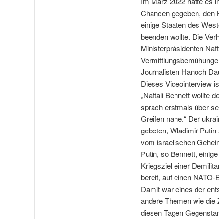
Im März 2022 hatte es i
Chancen gegeben, den K
einige Staaten des West
beenden wollte. Die Ver
Ministerpräsidenten Naft
Vermittlungsbemühungen
Journalisten Hanoch Dau
Dieses Videointerview is
„Naftali Bennett wollte 
sprach erstmals über se
Greifen nahe.“ Der ukra
gebeten, Wladimir Putin 
vom israelischen Geheim
Putin, so Bennett, einig
Kriegsziel einer Demilit
bereit, auf einen NATO-Be
Damit war eines der ent
andere Themen wie die Z
diesen Tagen Gegenstan