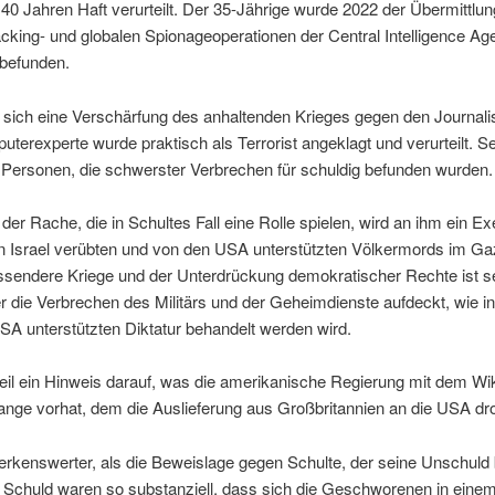
u 40 Jahren Haft verurteilt. Der 35-Jährige wurde 2022 der Übermitt
acking- und globalen Spionageoperationen der Central Intelligence Ag
 befunden.
gt sich eine Verschärfung des anhaltenden Krieges gegen den Journa
terexperte wurde praktisch als Terrorist angeklagt und verurteilt. Sei
n Personen, die schwerster Verbrechen für schuldig befunden wurden.
r Rache, die in Schultes Fall eine Rolle spielen, wird an ihm ein Exe
 Israel verübten und von den USA unterstützten Völkermords im Gaz
ssendere Kriege und der Unterdrückung demokratischer Rechte ist se
er die Verbrechen des Militärs und der Geheimdienste aufdeckt, wie i
SA unterstützten Diktatur behandelt werden wird.
Urteil ein Hinweis darauf, was die amerikanische Regierung mit dem Wi
nge vorhat, dem die Auslieferung aus Großbritannien an die USA dro
erkenswerter, als die Beweislage gegen Schulte, der seine Unschuld
ner Schuld waren so substanziell, dass sich die Geschworenen in eine