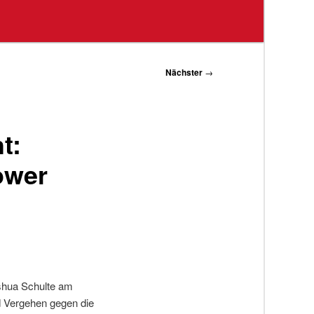
Nächster
→
t:
ower
oshua Schulte am
 Vergehen gegen die