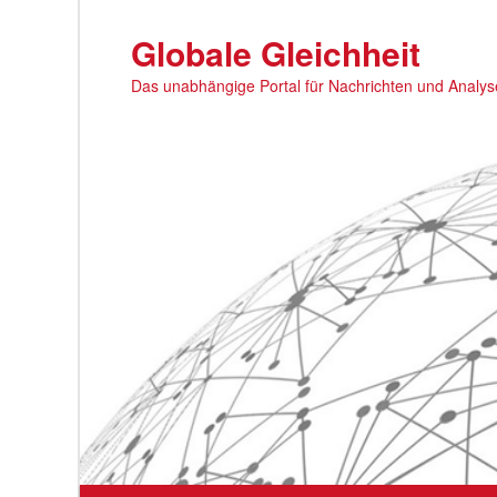
Zum
primären
Globale Gleichheit
Inhalt
Das unabhängige Portal für Nachrichten und Analy
springen