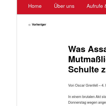
Hauptmenü
Home
Über uns
Aufrufe 
Beitragsnavigation
←
Vorheriger
Was Assa
Mutmaßli
Schulte z
Von Oscar Grenfell – 4.
In einem brutalen Akt s
Donnerstag wegen angeb