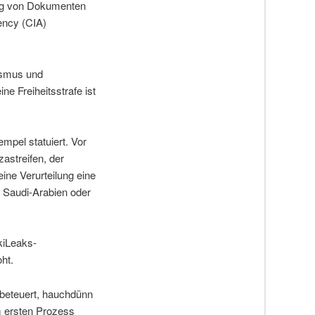
lung von Dokumenten
ency (CIA)
lismus und
ne Freiheitsstrafe ist
mpel statuiert. Vor
astreifen, der
ine Verurteilung eine
n Saudi-Arabien oder
kiLeaks-
ht.
 beteuert, hauchdünn
m ersten Prozess