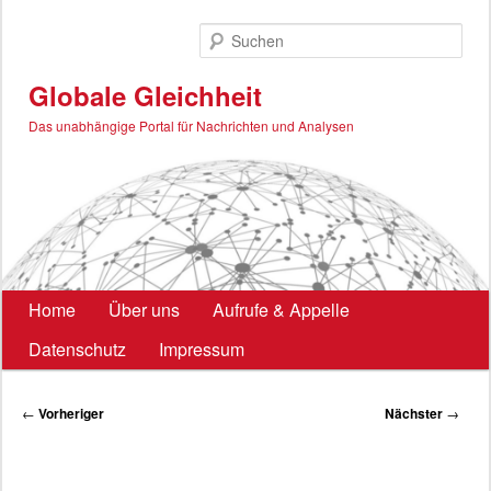
Zum
primären
Such
Inhalt
springen
Globale Gleichheit
Das unabhängige Portal für Nachrichten und Analysen
Hauptmenü
Home
Über uns
Aufrufe & Appelle
Datenschutz
Impressum
Beitragsnavigation
←
Vorheriger
Nächster
→