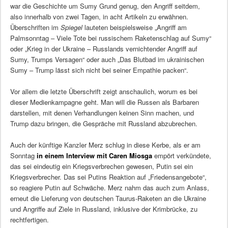
war die Geschichte um Sumy Grund genug, den Angriff seitdem,
also innerhalb von zwei Tagen, in acht Artikeln zu erwähnen.
Überschriften im
Spiegel
lauteten beispielsweise „Angriff am
Palmsonntag – Viele Tote bei russischem Raketenschlag auf Sumy“
oder „Krieg in der Ukraine – Russlands vernichtender Angriff auf
Sumy, Trumps Versagen“ oder auch „Das Blutbad im ukrainischen
Sumy – Trump lässt sich nicht bei seiner Empathie packen“.
Vor allem die letzte Überschrift zeigt anschaulich, worum es bei
dieser Medienkampagne geht. Man will die Russen als Barbaren
darstellen, mit denen Verhandlungen keinen Sinn machen, und
Trump dazu bringen, die Gespräche mit Russland abzubrechen.
Auch der künftige Kanzler Merz schlug in diese Kerbe, als er am
Sonntag
in einem Interview mit Caren Miosga
empört verkündete,
das sei eindeutig ein Kriegsverbrechen gewesen, Putin sei ein
Kriegsverbrecher. Das sei Putins Reaktion auf „Friedensangebote“,
so reagiere Putin auf Schwäche. Merz nahm das auch zum Anlass,
erneut die Lieferung von deutschen Taurus-Raketen an die Ukraine
und Angriffe auf Ziele in Russland, inklusive der Krimbrücke, zu
rechtfertigen.