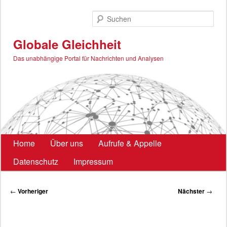
Zum
primären
Such
Inhalt
springen
Globale Gleichheit
Das unabhängige Portal für Nachrichten und Analysen
Hauptmenü
Home
Über uns
Aufrufe & Appelle
Datenschutz
Impressum
Beitragsnavigation
←
Vorheriger
Nächster
→