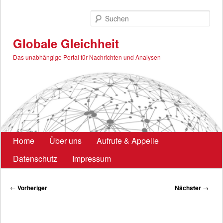
Zum
primären
Such
Inhalt
springen
Globale Gleichheit
Das unabhängige Portal für Nachrichten und Analysen
Hauptmenü
Home
Über uns
Aufrufe & Appelle
Datenschutz
Impressum
Beitragsnavigation
←
Vorheriger
Nächster
→