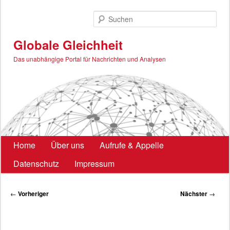
Zum
primären
Such
Inhalt
springen
Globale Gleichheit
Das unabhängige Portal für Nachrichten und Analysen
Hauptmenü
Home
Über uns
Aufrufe & Appelle
Datenschutz
Impressum
Beitragsnavigation
←
Vorheriger
Nächster
→