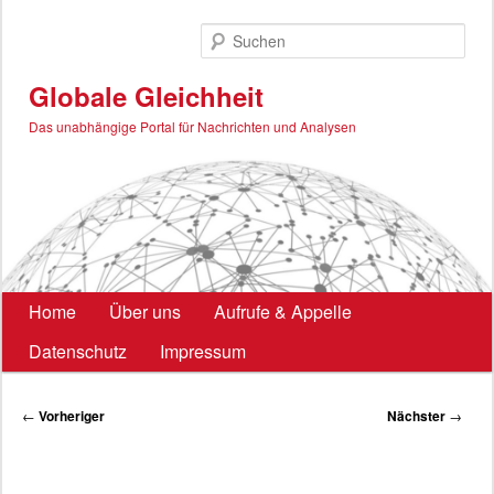
Zum
primären
Such
Inhalt
springen
Globale Gleichheit
Das unabhängige Portal für Nachrichten und Analysen
Hauptmenü
Home
Über uns
Aufrufe & Appelle
Datenschutz
Impressum
Beitragsnavigation
←
Vorheriger
Nächster
→