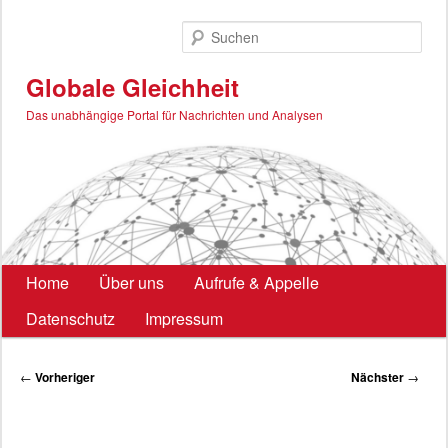
Zum
primären
Such
Inhalt
springen
Globale Gleichheit
Das unabhängige Portal für Nachrichten und Analysen
Hauptmenü
Home
Über uns
Aufrufe & Appelle
Datenschutz
Impressum
Beitragsnavigation
←
Vorheriger
Nächster
→