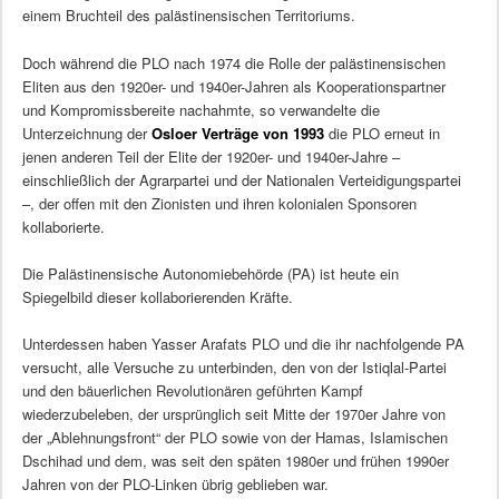
einem Bruchteil des palästinensischen Territoriums.
Doch während die PLO nach 1974 die Rolle der palästinensischen
Eliten aus den 1920er- und 1940er-Jahren als Kooperationspartner
und Kompromissbereite nachahmte, so verwandelte die
Unterzeichnung der
Osloer Verträge von 1993
die PLO erneut in
jenen anderen Teil der Elite der 1920er- und 1940er-Jahre –
einschließlich der Agrarpartei und der Nationalen Verteidigungspartei
–, der offen mit den Zionisten und ihren kolonialen Sponsoren
kollaborierte.
Die Palästinensische Autonomiebehörde (PA) ist heute ein
Spiegelbild dieser kollaborierenden Kräfte.
Unterdessen haben Yasser Arafats PLO und die ihr nachfolgende PA
versucht, alle Versuche zu unterbinden, den von der Istiqlal-Partei
und den bäuerlichen Revolutionären geführten Kampf
wiederzubeleben, der ursprünglich seit Mitte der 1970er Jahre von
der „Ablehnungsfront“ der PLO sowie von der Hamas, Islamischen
Dschihad und dem, was seit den späten 1980er und frühen 1990er
Jahren von der PLO-Linken übrig geblieben war.