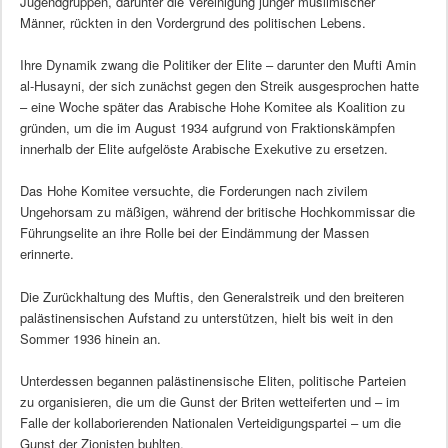
Jugendgruppen, darunter die Vereinigung junger muslimischer
Männer, rückten in den Vordergrund des politischen Lebens.
Ihre Dynamik zwang die Politiker der Elite – darunter den Mufti Amin
al-Husayni, der sich zunächst gegen den Streik ausgesprochen hatte
– eine Woche später das Arabische Hohe Komitee als Koalition zu
gründen, um die im August 1934 aufgrund von Fraktionskämpfen
innerhalb der Elite aufgelöste Arabische Exekutive zu ersetzen.
Das Hohe Komitee versuchte, die Forderungen nach zivilem
Ungehorsam zu mäßigen, während der britische Hochkommissar die
Führungselite an ihre Rolle bei der Eindämmung der Massen
erinnerte.
Die Zurückhaltung des Muftis, den Generalstreik und den breiteren
palästinensischen Aufstand zu unterstützen, hielt bis weit in den
Sommer 1936 hinein an.
Unterdessen begannen palästinensische Eliten, politische Parteien
zu organisieren, die um die Gunst der Briten wetteiferten und – im
Falle der kollaborierenden Nationalen Verteidigungspartei – um die
Gunst der Zionisten buhlten.