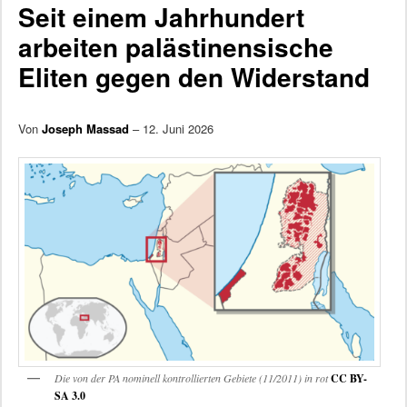
Seit einem Jahrhundert
arbeiten palästinensische
Eliten gegen den Widerstand
Von
Joseph Massad
– 12. Juni 2026
Die von der PA nominell kontrollierten Gebiete (11/2011) in rot
CC BY-
SA 3.0