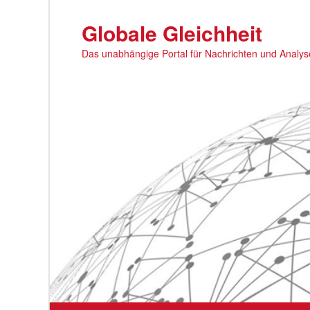
Zum
primären
Globale Gleichheit
Inhalt
Das unabhängige Portal für Nachrichten und Analy
springen