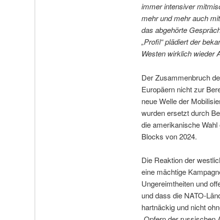
immer intensiver mitmis
mehr und mehr auch mit 
das abgehörte Gespräch d
„Profil“ plädiert der bek
Westen wirklich wieder 
Der Zusammenbruch der 
Europäern nicht zur Bere
neue Welle der Mobilisie
wurden ersetzt durch Be
die amerikanische Wahl g
Blocks von 2024.
Die Reaktion der westlich
eine mächtige Kampagne z
Ungereimtheiten und offe
und dass die NATO-Lände
hartnäckig und nicht ohn
„Opfern der russischen 