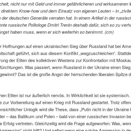
chelt, nicht nur mit Geld und immer gefährlicheren und wirksameren 
direktem Know-how und dem Einsatz von eigenen Leuten – in „zivile
er deutschen Generäle verraten hat. In einem Artikel in der russisch
annte russische Politologe Dmitri Trenin deshalb dafür, sich so zu verh
Angst haben muss, wenn er sich weiterhin so benimmt. (cm)
Hoffnungen auf einen ukrainischen Sieg über Russland hat bei Ame
itschaft geführt, sich aus diesem Konflikt „wegzuschleichen“. Stattde
rung der Eliten des kollektiven Westens zur Konfrontation mit Moska
fürchtungen. Was passiert, wenn Russland in der Ukraine einen Sieg
ewinnt? Das ist die große Angst der herrschenden liberalen Spitze d
en Eliten ist nur äußerlich nervös. In Wirklichkeit ist sie systemisch
ur Vorbereitung auf einen Krieg mit Russland gestartet. Trotz offens
nsichtlicher Unlogik wird die These, dass „Putin nicht in der Ukraine
r – das Baltikum und Polen – bald von einer russischen Invasion be
e Erfolg vertreten. Gleichzeitig wird die Frage aufgeworfen: Was, w
Aggression“ nicht hilft? Und selbst wenn eine solche Aggression in