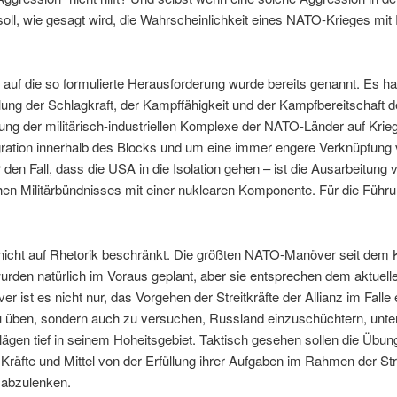
 soll, wie gesagt wird, die Wahrscheinlichkeit eines NATO-Krieges mit 
 auf die so formulierte Herausforderung wurde bereits genannt. Es ha
lung der Schlagkraft, der Kampffähigkeit und der Kampfbereitschaft 
ng der militärisch-industriellen Komplexe der NATO-Länder auf Kri
tegration innerhalb des Blocks und um eine immer engere Verknüpfun
 den Fall, dass die USA in die Isolation gehen – ist die Ausarbeitung
en Militärbündnisses mit einer nuklearen Komponente. Für die Führun
 nicht auf Rhetorik beschränkt. Die größten NATO-Manöver seit dem K
urden natürlich im Voraus geplant, aber sie entsprechen dem aktuell
r ist es nicht nur, das Vorgehen der Streitkräfte der Allianz im Falle
 üben, sondern auch zu versuchen, Russland einzuschüchtern, unte
ägen tief in seinem Hoheitsgebiet. Taktisch gesehen sollen die Übu
 Kräfte und Mittel von der Erfüllung ihrer Aufgaben im Rahmen der St
e abzulenken.