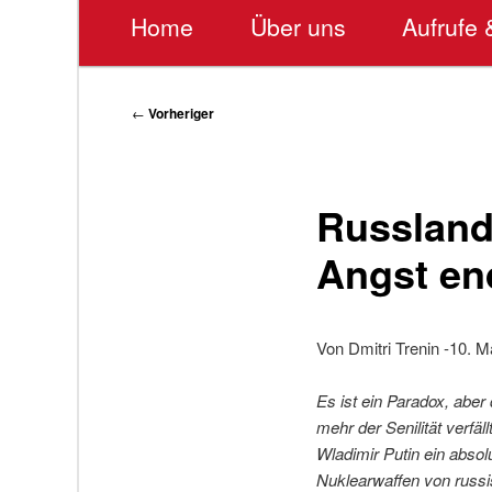
Hauptmenü
Home
Über uns
Aufrufe 
Beitragsnavigation
←
Vorheriger
Russland
Angst end
Von Dmitri Trenin -10. 
Es ist ein Paradox, aber
mehr der Senilität verfä
Wladimir Putin ein absol
Nuklearwaffen von russis