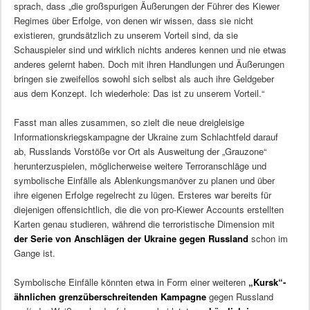
sprach, dass „die großspurigen Äußerungen der Führer des Kiewer
Regimes über Erfolge, von denen wir wissen, dass sie nicht
existieren, grundsätzlich zu unserem Vorteil sind, da sie
Schauspieler sind und wirklich nichts anderes kennen und nie etwas
anderes gelernt haben. Doch mit ihren Handlungen und Äußerungen
bringen sie zweifellos sowohl sich selbst als auch ihre Geldgeber
aus dem Konzept. Ich wiederhole: Das ist zu unserem Vorteil.“
Fasst man alles zusammen, so zielt die neue dreigleisige
Informationskriegskampagne der Ukraine zum Schlachtfeld darauf
ab, Russlands Vorstöße vor Ort als Ausweitung der „Grauzone“
herunterzuspielen, möglicherweise weitere Terroranschläge und
symbolische Einfälle als Ablenkungsmanöver zu planen und über
ihre eigenen Erfolge regelrecht zu lügen. Ersteres war bereits für
diejenigen offensichtlich, die die von pro-Kiewer Accounts erstellten
Karten genau studieren, während die terroristische Dimension mit
der Serie von Anschlägen der Ukraine gegen Russland
schon im
Gange ist.
Symbolische Einfälle könnten etwa in Form einer weiteren
„Kursk“-
ähnlichen grenzüberschreitenden Kampagne
gegen Russland