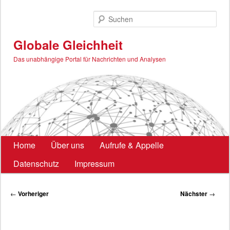
Zum
primären
Such
Inhalt
springen
Globale Gleichheit
Das unabhängige Portal für Nachrichten und Analysen
Hauptmenü
Home
Über uns
Aufrufe & Appelle
Datenschutz
Impressum
Beitragsnavigation
←
Vorheriger
Nächster
→