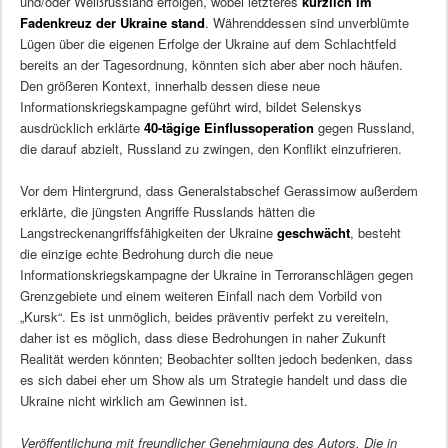
und/oder Weißrussland erfolgen, wobei letzteres
kürzlich im
Fadenkreuz der Ukraine stand
. Währenddessen sind unverblümte
Lügen über die eigenen Erfolge der Ukraine auf dem Schlachtfeld
bereits an der Tagesordnung, könnten sich aber aber noch häufen.
Den größeren Kontext, innerhalb dessen diese neue
Informationskriegskampagne geführt wird, bildet Selenskys
ausdrücklich erklärte
40-tägige Einflussoperation
gegen Russland,
die darauf abzielt, Russland zu zwingen, den Konflikt einzufrieren.
Vor dem Hintergrund, dass Generalstabschef Gerassimow außerdem
erklärte, die jüngsten Angriffe Russlands hätten die
Langstreckenangriffsfähigkeiten der Ukraine
geschwächt
, besteht
die einzige echte Bedrohung durch die neue
Informationskriegskampagne der Ukraine in Terroranschlägen gegen
Grenzgebiete und einem weiteren Einfall nach dem Vorbild von
„Kursk“. Es ist unmöglich, beides präventiv perfekt zu vereiteln,
daher ist es möglich, dass diese Bedrohungen in naher Zukunft
Realität werden könnten; Beobachter sollten jedoch bedenken, dass
es sich dabei eher um Show als um Strategie handelt und dass die
Ukraine nicht wirklich am Gewinnen ist.
Veröffentlichung mit freundlicher Genehmigung des Autors. Die in