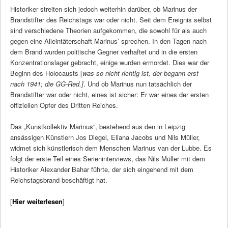
Historiker streiten sich jedoch weiterhin darüber, ob Marinus der
Brandstifter des Reichstags war oder nicht. Seit dem Ereignis selbst
sind verschiedene Theorien aufgekommen, die sowohl für als auch
gegen eine Alleintäterschaft Marinus’ sprechen. In den Tagen nach
dem Brand wurden politische Gegner verhaftet und in die ersten
Konzentrationslager gebracht, einige wurden ermordet. Dies war der
Beginn des Holocausts [
was so nicht richtig ist, der begann erst
nach 1941; die GG-Red.]
. Und ob Marinus nun tatsächlich der
Brandstifter war oder nicht, eines ist sicher: Er war eines der ersten
offiziellen Opfer des Dritten Reiches.
Das „Kunstkollektiv Marinus“, bestehend aus den in Leipzig
ansässigen Künstlern Jos Diegel, Eliana Jacobs und Nils Müller,
widmet sich künstlerisch dem Menschen Marinus van der Lubbe. Es
folgt der erste Teil eines Serieninterviews, das Nils Müller mit dem
Historiker Alexander Bahar führte, der sich eingehend mit dem
Reichstagsbrand beschäftigt hat.
[
Hier weiterlesen
]