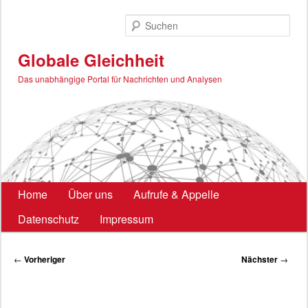
Zum
primären
Such
Inhalt
springen
Globale Gleichheit
Das unabhängige Portal für Nachrichten und Analysen
Hauptmenü
Home
Über uns
Aufrufe & Appelle
Datenschutz
Impressum
Beitragsnavigation
←
Vorheriger
Nächster
→