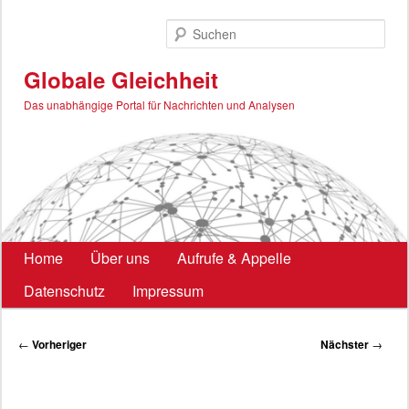
Zum
primären
Such
Inhalt
springen
Globale Gleichheit
Das unabhängige Portal für Nachrichten und Analysen
Hauptmenü
Home
Über uns
Aufrufe & Appelle
Datenschutz
Impressum
Beitragsnavigation
←
Vorheriger
Nächster
→