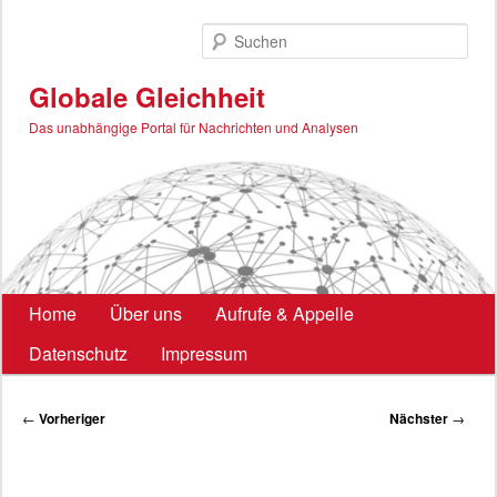
Zum
primären
Such
Inhalt
springen
Globale Gleichheit
Das unabhängige Portal für Nachrichten und Analysen
Hauptmenü
Home
Über uns
Aufrufe & Appelle
Datenschutz
Impressum
Beitragsnavigation
←
Vorheriger
Nächster
→