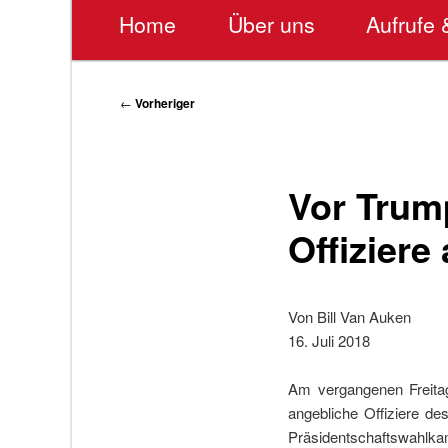
Hauptmenü
Home
Über uns
Aufrufe 
Beitragsnavigation
←
Vorheriger
Vor Trum
Offiziere
Von Bill Van Auken
16. Juli 2018
Am vergangenen Freita
angebliche Offiziere d
Präsidentschaftswahlk