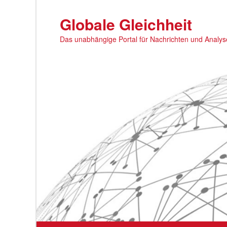
Zum
primären
Globale Gleichheit
Inhalt
Das unabhängige Portal für Nachrichten und Analy
springen