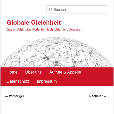
Zum
primären
Such
Inhalt
springen
Globale Gleichheit
Das unabhängige Portal für Nachrichten und Analysen
Hauptmenü
Home
Über uns
Aufrufe & Appelle
Datenschutz
Impressum
Beitragsnavigation
←
Vorheriger
Nächster
→