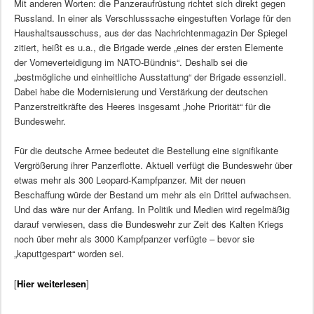
Mit anderen Worten: die Panzeraufrüstung richtet sich direkt gegen
Russland. In einer als Verschlusssache eingestuften Vorlage für den
Haushaltsausschuss, aus der das Nachrichtenmagazin Der Spiegel
zitiert, heißt es u.a., die Brigade werde „eines der ersten Elemente
der Vorneverteidigung im NATO-Bündnis“. Deshalb sei die
„bestmögliche und einheitliche Ausstattung“ der Brigade essenziell.
Dabei habe die Modernisierung und Verstärkung der deutschen
Panzerstreitkräfte des Heeres insgesamt „hohe Priorität“ für die
Bundeswehr.
Für die deutsche Armee bedeutet die Bestellung eine signifikante
Vergrößerung ihrer Panzerflotte. Aktuell verfügt die Bundeswehr über
etwas mehr als 300 Leopard-Kampfpanzer. Mit der neuen
Beschaffung würde der Bestand um mehr als ein Drittel aufwachsen.
Und das wäre nur der Anfang. In Politik und Medien wird regelmäßig
darauf verwiesen, dass die Bundeswehr zur Zeit des Kalten Kriegs
noch über mehr als 3000 Kampfpanzer verfügte – bevor sie
„kaputtgespart“ worden sei.
[
Hier weiterlesen
]