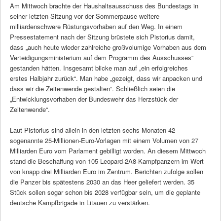
Am Mittwoch brachte der Haushaltsausschuss des Bundestags in
seiner letzten Sitzung vor der Sommerpause weitere
milliardenschwere Rüstungsvorhaben auf den Weg. In einem
Pressestatement nach der Sitzung brüstete sich Pistorius damit,
dass „auch heute wieder zahlreiche großvolumige Vorhaben aus dem
Verteidigungsministerium auf dem Programm des Ausschusses“
gestanden hätten. Insgesamt blicke man auf „ein erfolgreiches
erstes Halbjahr zurück“. Man habe „gezeigt, dass wir anpacken und
dass wir die Zeitenwende gestalten“. Schließlich seien die
„Entwicklungsvorhaben der Bundeswehr das Herzstück der
Zeitenwende“.
Laut Pistorius sind allein in den letzten sechs Monaten 42
sogenannte 25-Millionen-Euro-Vorlagen mit einem Volumen von 27
Milliarden Euro vom Parlament gebilligt worden. An diesem Mittwoch
stand die Beschaffung von 105 Leopard-2A8-Kampfpanzern im Wert
von knapp drei Milliarden Euro im Zentrum. Berichten zufolge sollen
die Panzer bis spätestens 2030 an das Heer geliefert werden. 35
Stück sollen sogar schon bis 2028 verfügbar sein, um die geplante
deutsche Kampfbrigade in Litauen zu verstärken.