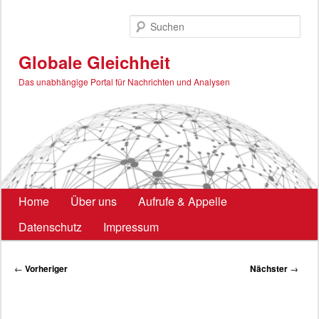
Zum
primären
Such
Inhalt
springen
Globale Gleichheit
Das unabhängige Portal für Nachrichten und Analysen
Hauptmenü
Home
Über uns
Aufrufe & Appelle
Datenschutz
Impressum
Beitragsnavigation
←
Vorheriger
Nächster
→