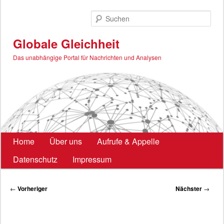
Zum
primären
Such
Inhalt
springen
Globale Gleichheit
Das unabhängige Portal für Nachrichten und Analysen
Hauptmenü
Home
Über uns
Aufrufe & Appelle
Datenschutz
Impressum
Beitragsnavigation
←
Vorheriger
Nächster
→