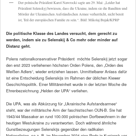
Der polnische Präsident Karol Nawrocki sagte am 29. Mai: „Leider hat
Präsident Selenskyj bewiesen, dass die Ukraine, indem sie die Banditen und
Mörder der Ukrainischen Aufständischen Armee verherrlicht, nicht bereit
ist, Teil der europäischen Familie zu sein.“. Bild: Mikolaj Bujak/KPRP
Die politische Klasse des Landes versucht, dem gerecht zu
werden, indem sie zu Selenskij & Co mehr oder minder auf
Distanz geht.
Polens nationalkonservativer Präsident möchte Selenskij jetzt sogar
den erst 2023 verliehenen höchsten Orden Polens, den „Orden des
Weißen Adlers“, wieder entziehen lassen. Unmittelbarer Anlass dafür
ist eine Entscheidung Selenskijs im Rahmen der üblichen Kiewer
Geschichtspolitik. Einer Militäreinheit wurde in der letzten Woche die
Ehrenbezeichnung „Helden der UPA“ verliehen.
Die UPA, was als Abkürzung für „Ukrainische Aufstandsarmee“
steht, war der militärische Arm der faschistischen OUN-B. Sie hat
1943/44 Massaker an rund 100.000 polnischen Dorfbewohnern in der
heutigen Westukraine zu verantworten. Doch während ähnliche
Gunstbezeugungen Selenskijs gegenüber den radikalen
Nationalisten, so z. B. im November 2024 eine Rede in Kupjansk vor