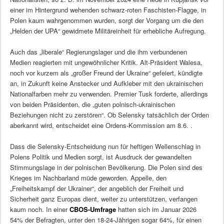
einer im Hintergrund wehenden schwarz-roten Faschisten-Flagge, in
Polen kaum wahrgenommen wurden, sorgt der Vorgang um die den
„Helden der UPA“ gewidmete Militäreinheit für erhebliche Aufregung.
Auch das „liberale“ Regierungslager und die ihm verbundenen
Medien reagierten mit ungewöhnlicher Kritik. Alt-Präsident Walesa,
noch vor kurzem als „großer Freund der Ukraine“ gefeiert, kündigte
an, in Zukunft keine Anstecker und Aufkleber mit den ukrainischen
Nationalfarben mehr zu verwenden. Premier Tusk forderte, allerdings
von beiden Präsidenten, die „guten polnisch-ukrainischen
Beziehungen nicht zu zerstören“. Ob Selensky tatsächlich der Orden
aberkannt wird, entscheidet eine Ordens-Kommission am 8.6. .
Dass die Selensky-Entscheidung nun für heftigen Wellenschlag in
Polens Politik und Medien sorgt, ist Ausdruck der gewandelten
Stimmungslage in der polnischen Bevölkerung. Die Polen sind des
Krieges im Nachbarland müde geworden. Appelle, den
„Freiheitskampf der Ukrainer“, der angeblich der Freiheit und
Sicherheit ganz Europas dient, weiter zu unterstützen, verfangen
kaum noch. In einer
CBOS-Umfrage
hatten sich im Januar 2026
54% der Befragten, unter den 18-24-Jährigen sogar 64%, für einen