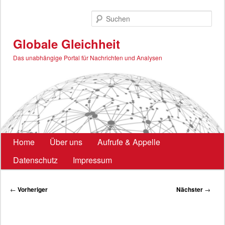
Zum
primären
Such
Inhalt
springen
Globale Gleichheit
Das unabhängige Portal für Nachrichten und Analysen
Hauptmenü
Home
Über uns
Aufrufe & Appelle
Datenschutz
Impressum
Beitragsnavigation
←
Vorheriger
Nächster
→