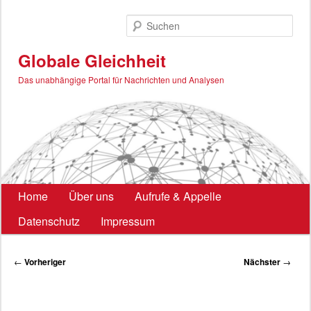
Zum
primären
Such
Inhalt
springen
Globale Gleichheit
Das unabhängige Portal für Nachrichten und Analysen
Hauptmenü
Home
Über uns
Aufrufe & Appelle
Datenschutz
Impressum
Beitragsnavigation
←
Vorheriger
Nächster
→