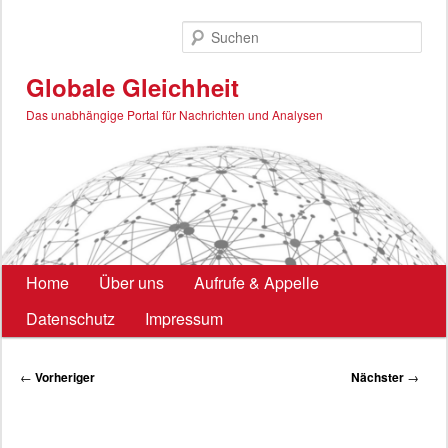
Zum
primären
Such
Inhalt
springen
Globale Gleichheit
Das unabhängige Portal für Nachrichten und Analysen
Hauptmenü
Home
Über uns
Aufrufe & Appelle
Datenschutz
Impressum
Beitragsnavigation
←
Vorheriger
Nächster
→