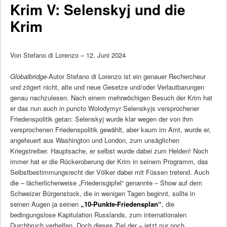
Krim V: Selenskyj und die
Krim
Von Stefano di Lorenzo – 12. Juni 2024
Globalbridge
-Autor Stefano di Lorenzo ist ein genauer Rechercheur
und zögert nicht, alte und neue Gesetze und/oder Verlautbarungen
genau nachzulesen. Nach einem mehrwöchigen Besuch der Krim hat
er das nun auch in puncto Wolodymyr Selenskyjs versprochener
Friedenspolitik getan: Selenskyj wurde klar wegen der von ihm
versprochenen Friedenspolitik gewählt, aber kaum im Amt, wurde er,
angefeuert aus Washington und London, zum unsäglichen
Kriegstreiber. Hauptsache, er selbst wurde dabei zum Helden! Noch
immer hat er die Rückeroberung der Krim in seinem Programm, das
Selbstbestimmungsrecht der Völker dabei mit Füssen tretend. Auch
die – lächerlicherweise „Friedensgipfel“ genannte – Show auf dem
Schweizer Bürgenstock, die in wenigen Tagen beginnt, sollte in
seinen Augen ja seinen
„10-Punkte-Friedensplan“
, die
bedingungslose Kapitulation Russlands, zum internationalen
Durchbruch verhelfen. Doch dieses Ziel der – jetzt nur noch