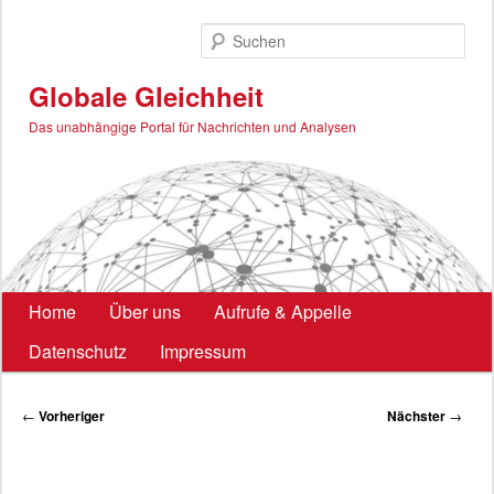
Zum
primären
Such
Inhalt
springen
Globale Gleichheit
Das unabhängige Portal für Nachrichten und Analysen
Hauptmenü
Home
Über uns
Aufrufe & Appelle
Datenschutz
Impressum
Beitragsnavigation
←
Vorheriger
Nächster
→