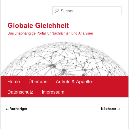
Zum
primären
Such
Inhalt
springen
Globale Gleichheit
Das unabhängige Portal für Nachrichten und Analysen
Hauptmenü
Home
Über uns
Aufrufe & Appelle
Datenschutz
Impressum
Beitragsnavigation
←
Vorheriger
Nächster
→