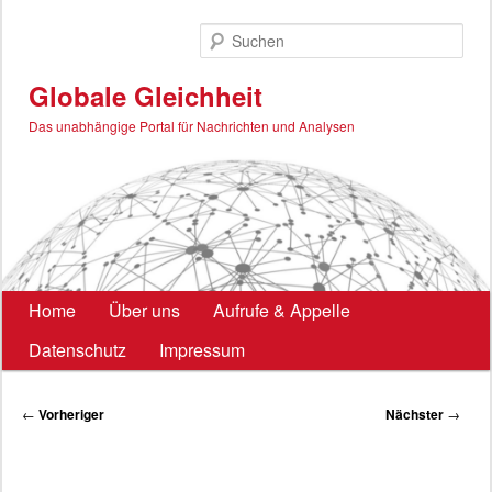
Zum
primären
Such
Inhalt
springen
Globale Gleichheit
Das unabhängige Portal für Nachrichten und Analysen
Hauptmenü
Home
Über uns
Aufrufe & Appelle
Datenschutz
Impressum
Beitragsnavigation
←
Vorheriger
Nächster
→