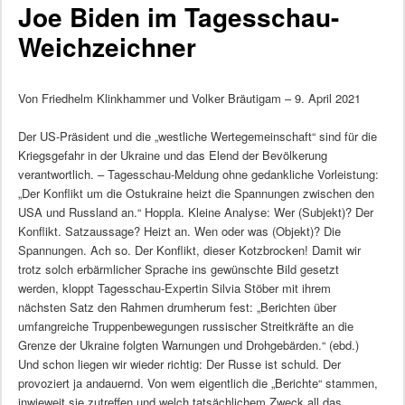
Joe Biden im Tagesschau-
Weichzeichner
Von Friedhelm Klinkhammer und Volker Bräutigam – 9. April 2021
Der US-Präsident und die „westliche Wertegemeinschaft“ sind für die
Kriegsgefahr in der Ukraine und das Elend der Bevölkerung
verantwortlich. – Tagesschau-Meldung ohne gedankliche Vorleistung:
„Der Konflikt um die Ostukraine heizt die Spannungen zwischen den
USA und Russland an.“ Hoppla. Kleine Analyse: Wer (Subjekt)? Der
Konflikt. Satzaussage? Heizt an. Wen oder was (Objekt)? Die
Spannungen. Ach so. Der Konflikt, dieser Kotzbrocken! Damit wir
trotz solch erbärmlicher Sprache ins gewünschte Bild gesetzt
werden, kloppt Tagesschau-Expertin Silvia Stöber mit ihrem
nächsten Satz den Rahmen drumherum fest: „Berichten über
umfangreiche Truppenbewegungen russischer Streitkräfte an die
Grenze der Ukraine folgten Warnungen und Drohgebärden.“ (ebd.)
Und schon liegen wir wieder richtig: Der Russe ist schuld. Der
provoziert ja andauernd. Von wem eigentlich die „Berichte“ stammen,
inwieweit sie zutreffen und welch tatsächlichem Zweck all das