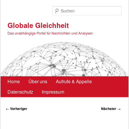
Zum
primären
Such
Inhalt
springen
Globale Gleichheit
Das unabhängige Portal für Nachrichten und Analysen
Hauptmenü
Home
Über uns
Aufrufe & Appelle
Datenschutz
Impressum
Beitragsnavigation
←
Vorheriger
Nächster
→