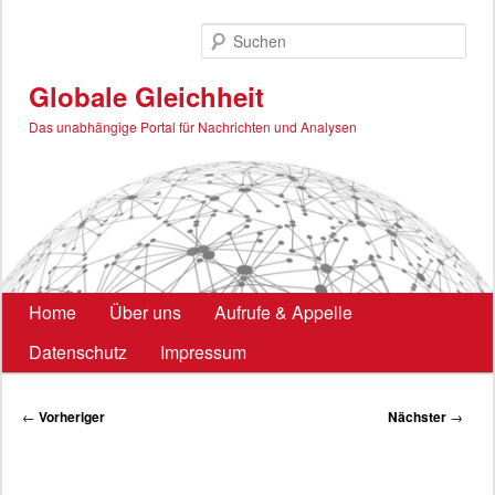
Zum
primären
Such
Inhalt
springen
Globale Gleichheit
Das unabhängige Portal für Nachrichten und Analysen
Hauptmenü
Home
Über uns
Aufrufe & Appelle
Datenschutz
Impressum
Beitragsnavigation
←
Vorheriger
Nächster
→