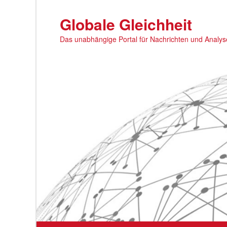
Zum
primären
Globale Gleichheit
Inhalt
Das unabhängige Portal für Nachrichten und Analy
springen