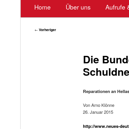
Hauptmenü
Home
Über uns
Aufrufe 
Beitragsnavigation
←
Vorheriger
Die Bunde
Schuldne
Reparationen an Hell
Von Arno Klönne
26. Januar 2015
http://www.neues-deuts