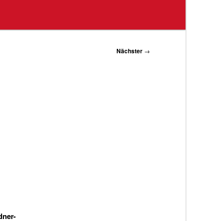
Nächster
→
dner-