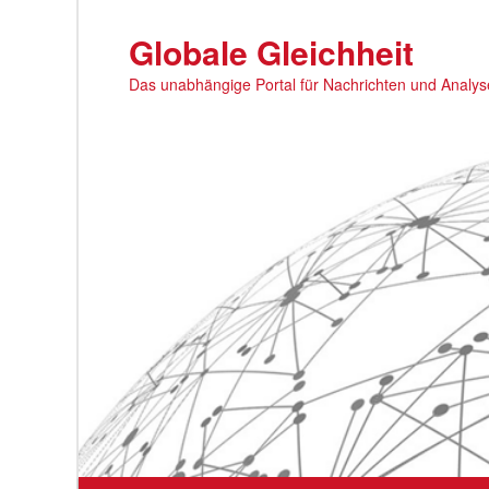
Zum
primären
Globale Gleichheit
Inhalt
Das unabhängige Portal für Nachrichten und Analy
springen