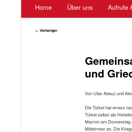
Hauptmenü
Home
Über uns
Aufrufe 
Beitragsnavigation
←
Vorheriger
Gemeinsa
und Grie
Von Ulas Atesçi und Ale
Die Türkei hat erneut n
Türkei selbst als Hohei
Macron am Donnerstag ge
Mittelmeer an. Die Krie