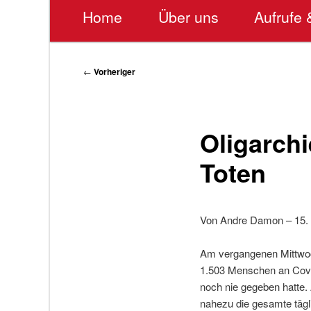
Hauptmenü
Home
Über uns
Aufrufe 
Beitragsnavigation
←
Vorheriger
Oligarchi
Toten
Von Andre Damon – 15.
Am vergangenen Mittwoc
1.503 Menschen an Covid
noch nie gegeben hatte
nahezu die gesamte tägl