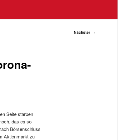
Nächster
→
orona-
en Seite starben
hoch, das es so
 nach Börsenschluss
em Aktienmarkt zu