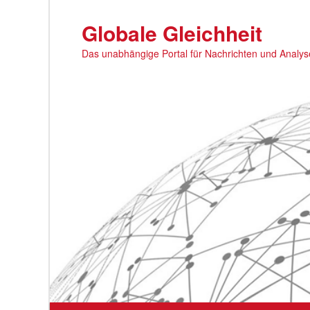
Zum
primären
Globale Gleichheit
Inhalt
Das unabhängige Portal für Nachrichten und Analy
springen