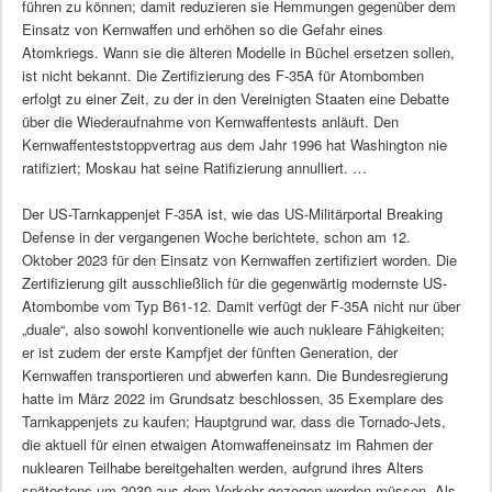
führen zu können; damit reduzieren sie Hemmungen gegenüber dem
Einsatz von Kernwaffen und erhöhen so die Gefahr eines
Atomkriegs. Wann sie die älteren Modelle in Büchel ersetzen sollen,
ist nicht bekannt. Die Zertifizierung des F-35A für Atombomben
erfolgt zu einer Zeit, zu der in den Vereinigten Staaten eine Debatte
über die Wiederaufnahme von Kernwaffentests anläuft. Den
Kernwaffenteststoppvertrag aus dem Jahr 1996 hat Washington nie
ratifiziert; Moskau hat seine Ratifizierung annulliert. …
Der US-Tarnkappenjet F-35A ist, wie das US-Militärportal Breaking
Defense in der vergangenen Woche berichtete, schon am 12.
Oktober 2023 für den Einsatz von Kernwaffen zertifiziert worden. Die
Zertifizierung gilt ausschließlich für die gegenwärtig modernste US-
Atombombe vom Typ B61-12. Damit verfügt der F-35A nicht nur über
„duale“, also sowohl konventionelle wie auch nukleare Fähigkeiten;
er ist zudem der erste Kampfjet der fünften Generation, der
Kernwaffen transportieren und abwerfen kann. Die Bundesregierung
hatte im März 2022 im Grundsatz beschlossen, 35 Exemplare des
Tarnkappenjets zu kaufen; Hauptgrund war, dass die Tornado-Jets,
die aktuell für einen etwaigen Atomwaffeneinsatz im Rahmen der
nuklearen Teilhabe bereitgehalten werden, aufgrund ihres Alters
spätestens um 2030 aus dem Verkehr gezogen werden müssen. Als