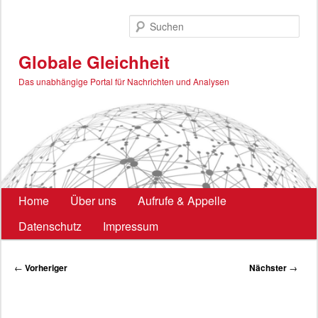
Zum
primären
Such
Inhalt
springen
Globale Gleichheit
Das unabhängige Portal für Nachrichten und Analysen
Hauptmenü
Home
Über uns
Aufrufe & Appelle
Datenschutz
Impressum
Beitragsnavigation
←
Vorheriger
Nächster
→