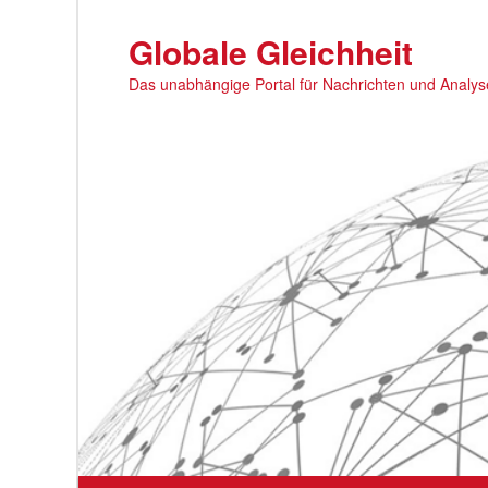
Zum
primären
Globale Gleichheit
Inhalt
Das unabhängige Portal für Nachrichten und Analy
springen