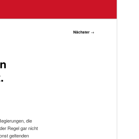
Nächster
→
en
.
egierungen, die
der Regel gar nicht
onst geltenden