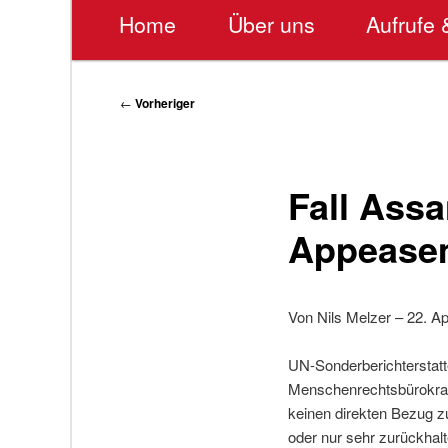
Hauptmenü
Home
Über uns
Aufrufe 
Beitragsnavigation
←
Vorheriger
Fall Ass
Appeasem
Von Nils Melzer – 22. Ap
UN-Sonderberichterstatt
Menschenrechtsbürokrat
keinen direkten Bezug z
oder nur sehr zurückhal