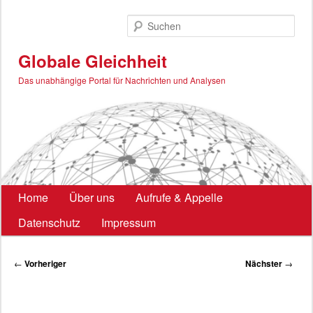
Zum
primären
Such
Inhalt
springen
Globale Gleichheit
Das unabhängige Portal für Nachrichten und Analysen
Hauptmenü
Home
Über uns
Aufrufe & Appelle
Datenschutz
Impressum
Beitragsnavigation
←
Vorheriger
Nächster
→